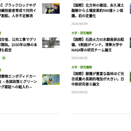
カ】ブラックロックやグ
【国際】北方林の樹冠、永久凍土
熟練技能者育成で共同イ
融解から土壌炭素約590億トン保
ブ創設。人手不足解消
護。初の定量化
2026/08/04
産
大学・研究機関
国交省、公共工事でグリ
【国際】石炭火力の水銀高排出設
開始。2030年以降の本
備、9割超がインド。清華大学や
標も設定
NASA等の研究チーム論文
2026/08/02
大学・研究機関
産
【国際】樹種が豊富な森林ほど光
建築物エンボディドカー
合成量の長期的増加が大きい。日
向 ～各国政策とグリーン
中欧研究者ら論文
ング認証への組入れ～
2026/08/02