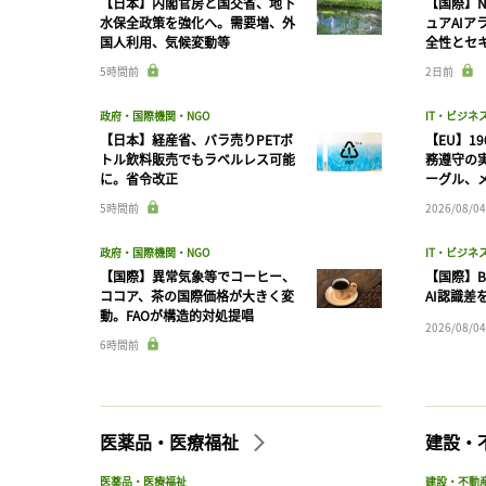
【日本】内閣官房と国交省、地下
【国際】N
水保全政策を強化へ。需要増、外
ュアAIア
国人利用、気候変動等
全性とセ
5時間前
2日前
政府・国際機関・NGO
IT・ビジネ
【日本】経産省、バラ売りPETボ
【EU】1
トル飲料販売でもラベルレス可能
務遵守の
に。省令改正
ーグル、メ
5時間前
2026/08/04
政府・国際機関・NGO
IT・ビジネ
【国際】異常気象等でコーヒー、
【国際】B
ココア、茶の国際価格が大きく変
AI認識差
動。FAOが構造的対処提唱
2026/08/04
6時間前
医薬品・医療福祉
建設・
医薬品・医療福祉
建設・不動