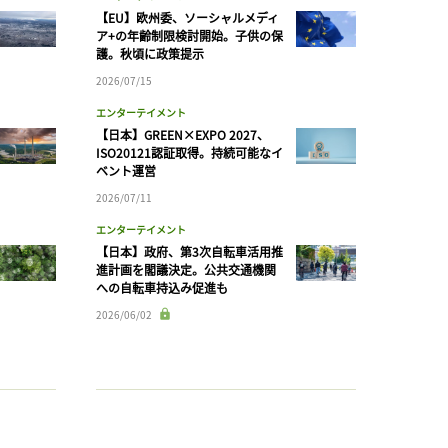
【EU】欧州委、ソーシャルメディ
ア+の年齢制限検討開始。子供の保
護。秋頃に政策提示
2026/07/15
エンターテイメント
【日本】GREEN×EXPO 2027、
ISO20121認証取得。持続可能なイ
ベント運営
2026/07/11
エンターテイメント
【日本】政府、第3次自転車活用推
進計画を閣議決定。公共交通機関
への自転車持込み促進も
2026/06/02