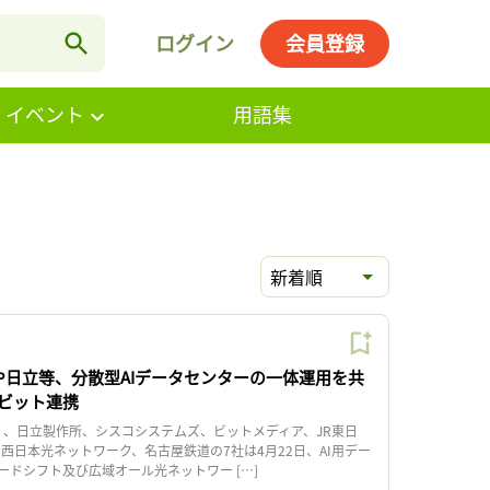
ログイン
会員登録
・イベント
用語集
新着順
や日立等、分散型AIデータセンターの一体運用を共
ビット連携
、日立製作所、シスコシステムズ、ビットメディア、JR東日
R西日本光ネットワーク、名古屋鉄道の7社は4月22日、AI用デー
ードシフト及び広域オール光ネットワー […]