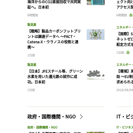
海洋からのCO2直接回収で共同実
ェクト向
証へ。日本初
アクセス
6時間前
6時間前
製造業
エネルギー
【戦略】製品カーボンフットプリ
【国際】S
ントは調達データへ 〜PACT・
ネットゼ
Catena-X・ウラノスの役割と連
設定方式
携〜
1日前
1日前
製造業
エネルギー
【日本】JFEスチール等、グリーン
【環境】英
水素を用いた還元鉄の試作に成
始 〜EU
功。日本初
求められ
1日前
2026/08/04
政府・国際機関・NGO
IT・
政府・国際機関・NGO
IT・ビジネ