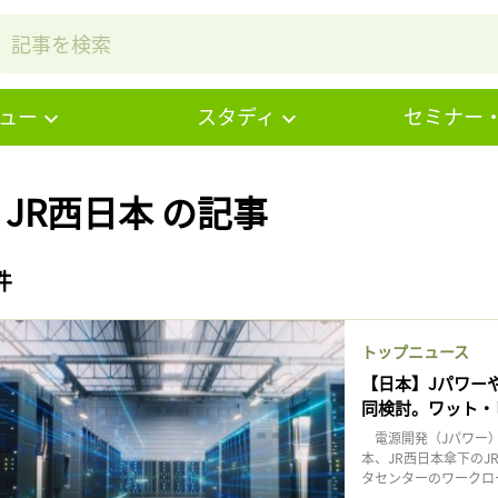
ュー
スタディ
セミナー
# JR西日本 の記事
件
トップニュース
【日本】Jパワー
同検討。ワット・
電源開発（Jパワー）
本、JR西日本傘下のJ
タセンターのワークロ