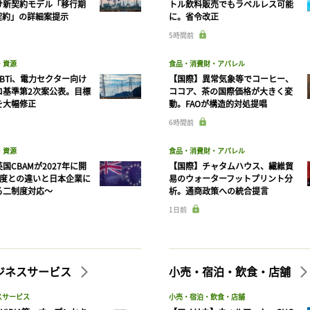
け新契約モデル「移行期
トル飲料販売でもラベルレス可能
契約」の詳細案提示
に。省令改正
5時間前
・資源
食品・消費財・アパレル
BTi、電力セクター向け
【国際】異常気象等でコーヒー、
ロ基準第2次案公表。目標
ココア、茶の国際価格が大きく変
を大幅修正
動。FAOが構造的対処提唱
6時間前
・資源
食品・消費財・アパレル
国CBAMが2027年に開
【国際】チャタムハウス、繊維貿
制度との違いと日本企業に
易のウォーターフットプリント分
る二制度対応〜
析。通商政策への統合提言
1日前
ビジネスサービス
小売・宿泊・飲食・店舗
記事をお気に入りに保存するには
スサービス
小売・宿泊・飲食・店舗