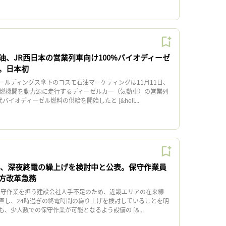
油、JR西日本の営業列車向け100%バイオディーゼ
。日本初
ルディングス傘下のコスモ石油マーケティングは11月11日、
内燃機関を動力源に走行するディーゼルカー（気動車）の営業列
バイオディーゼル燃料の供給を開始したと [&hell...
本、深夜終電の繰上げを検討中と公表。保守作業員
方改革急務
保守作業を担う建設会社人手不足のため、近畿エリアの在来線
直し、24時過ぎの終電時間の繰り上げを検討していることを明
、少人数での保守作業が可能となるよう設備の [&...