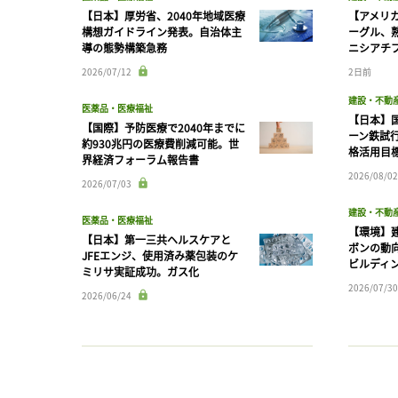
【日本】厚労省、2040年地域医療
【アメリ
構想ガイドライン発表。自治体主
ーグル、
導の態勢構築急務
ニシアチ
2026/07/12
2日前
建設・不動
医薬品・医療福祉
【日本】
【国際】予防医療で2040年までに
ーン鉄試行
約930兆円の医療費削減可能。世
格活用目
界経済フォーラム報告書
2026/08/02
2026/07/03
建設・不動
医薬品・医療福祉
【環境】
【日本】第一三共ヘルスケアと
ボンの動
JFEエンジ、使用済み薬包装のケ
ビルディ
ミリサ実証成功。ガス化
2026/07/30
2026/06/24