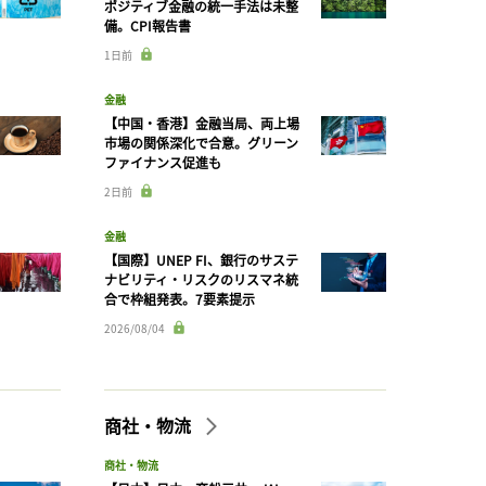
ポジティブ金融の統一手法は未整
備。CPI報告書
1日前
金融
【中国・香港】金融当局、両上場
市場の関係深化で合意。グリーン
ファイナンス促進も
2日前
金融
【国際】UNEP FI、銀行のサステ
ナビリティ・リスクのリスマネ統
合で枠組発表。7要素提示
2026/08/04
商社・物流
商社・物流