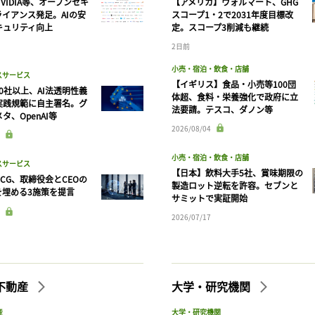
VIDIA等、オープンセキ
【アメリカ】ウォルマート、GHG
ログインが必要です
ライアンス発足。AIの安
スコープ1・2で2031年度目標改
キュリティ向上
定。スコープ3削減も継続
2日前
ログイン
会員登録
小売・宿泊・飲食・店舗
スサービス
【イギリス】食品・小売等100団
90社以上、AI法透明性義
体超、食料・栄養強化で政府に立
実践規範に自主署名。グ
法要請。テスコ、ダノン等
タ、OpenAI等
2026/08/04
小売・宿泊・飲食・店舗
スサービス
【日本】飲料大手5社、賞味期限の
CG、取締役会とCEOの
製造ロット逆転を許容。セブンと
を埋める3施策を提言
サミットで実証開始
2026/07/17
不動産
大学・研究機関
産
大学・研究機関