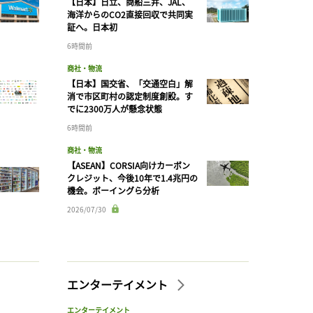
【日本】日立、商船三井、JAL、
海洋からのCO2直接回収で共同実
証へ。日本初
6時間前
商社・物流
【日本】国交省、「交通空白」解
消で市区町村の認定制度創設。す
でに2300万人が懸念状態
6時間前
商社・物流
【ASEAN】CORSIA向けカーボン
クレジット、今後10年で1.4兆円の
機会。ボーイングら分析
2026/07/30
エンターテイメント
エンターテイメント