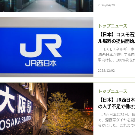
2026/04/29
トップニュース
【日本】コスモ石
ル燃料の提供開始
コスモエネルギーホー
JR西日本が運行する
車向けに、100%次世代
2025/12/02
トップニュース
【日本】JR西日
の人手不足で働き
JR西日本は24日、
で、深夜帯ダイヤを見
らかにした。これまでも