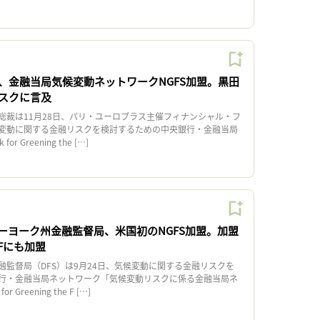
、金融当局気候変動ネットワークNGFS加盟。黒田
スクに言及
裁は11月28日、パリ・ユーロプラス主催フィナンシャル・フ
変動に関する金融リスクを検討するための中央銀行・金融当局
or Greening the […]
ーヨーク州金融監督局、米国初のNGFS加盟。加盟
IFにも加盟
監督局（DFS）は9月24日、気候変動に関する金融リスクを
行・金融当局ネットワーク「気候変動リスクに係る金融当局ネ
 Greening the F […]