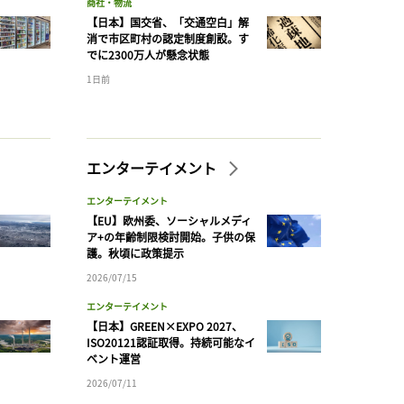
商社・物流
【日本】国交省、「交通空白」解
消で市区町村の認定制度創設。す
でに2300万人が懸念状態
1日前
エンターテイメント
エンターテイメント
【EU】欧州委、ソーシャルメディ
ア+の年齢制限検討開始。子供の保
護。秋頃に政策提示
2026/07/15
エンターテイメント
【日本】GREEN×EXPO 2027、
ISO20121認証取得。持続可能なイ
ベント運営
2026/07/11