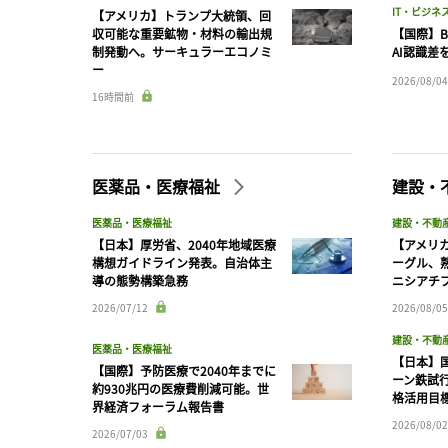
IT・ビジネ
【アメリカ】トランプ大統領、回
収可能な重要鉱物・材料の輸出規
【国際】B
制発動へ。サーキュラーエコノミ
AI認識差
ー
2026/08/04
16時間前
医薬品・医療福祉
建設・
医薬品・医療福祉
建設・不動
【日本】厚労省、2040年地域医療
【アメリ
構想ガイドライン発表。自治体主
ーグル、
導の態勢構築急務
ニシアチ
2026/07/12
2026/08/05
建設・不動
医薬品・医療福祉
【日本】
【国際】予防医療で2040年までに
ーン鉄試行
約930兆円の医療費削減可能。世
格活用目
界経済フォーラム報告書
2026/08/02
2026/07/03