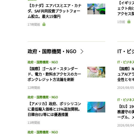
【イギリス
【カナダ】エアバスとエア・カナ
ェクト向
ダ、SAF共同投資プラットフォー
アクセス
ム設立。最大15億円
1日前
17時間前
政府・国際機関・NGO
IT・
政府・国際機関・NGO
IT・ビジネ
【国際】ゴールド・スタンダー
【国際】N
ド、電力・飲料水アクセスのカー
ュアAIア
ボンクレジット方法論を刷新
全性とセ
12時間前
2026/08/05
政府・国際機関・NGO
IT・ビジネ
【アメリカ】政府、ポリシリコン
【EU】1
に最低輸入価格と15%追加関税。
務遵守の
日韓台EU等には優遇措置
ーグル、メ
13時間前
2026/08/04
政府・国際機関・NGO