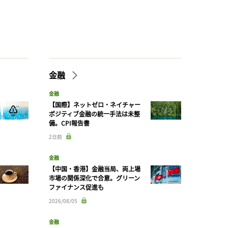
金融
金融
【国際】ネットゼロ・ネイチャー
ポジティブ金融の統一手法は未整
備。CPI報告書
2日前
金融
【中国・香港】金融当局、両上場
市場の関係深化で合意。グリーン
ファイナンス促進も
2026/08/05
金融