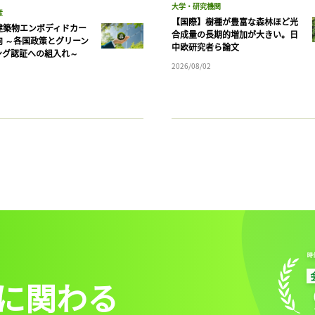
大学・研究機関
産
【国際】樹種が豊富な森林ほど光
建築物エンボディドカー
合成量の長期的増加が大きい。日
向 ～各国政策とグリーン
中欧研究者ら論文
ング認証への組入れ～
2026/08/02
に関わる