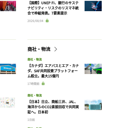
【国際】UNEP FI、銀行のサステ
ナビリティ・リスクのリスマネ統
合で枠組発表。7要素提示
2026/08/04
商社・物流
商社・物流
【カナダ】エアバスとエア・カナ
ダ、SAF共同投資プラットフォー
ム設立。最大15億円
17時間前
商社・物流
【日本】日立、商船三井、JAL、
海洋からのCO2直接回収で共同実
証へ。日本初
1日前