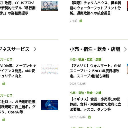
】政府、CCUSプロジ
【国際】チャタムハウス、繊維貿
け新契約モデル「移行期
易のウォーターフットプリント分
契約」の詳細案提示
析。通商政策への統合提言
2日前
記事をお気に入りに保存するには
ログインが必要です
ビジネスサービス
小売・宿泊・飲食・店舗
ログイン
会員登録
スサービス
小売・宿泊・飲食・店舗
VIDIA等、オープンセキ
【アメリカ】ウォルマート、GHG
ライアンス発足。AIの安
スコープ1・2で2031年度目標改
キュリティ向上
定。スコープ3削減も継続
2026/08/05
小売・宿泊・飲食・店舗
スサービス
【イギリス】食品・小売等100団
90社以上、AI法透明性義
体超、食料・栄養強化で政府に立
実践規範に自主署名。グ
法要請。テスコ、ダノン等
タ、OpenAI等
2026/08/04