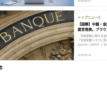
2019/09/27
トップニュース
【国際】中銀・金融
提言発表。ブラウ
気候変動に関する金
「気候変動リスクに係る金融当
System；NGFS）」は4
2019/04/18
件