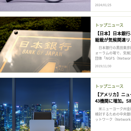
2024/01/25
トップニュース
【日本】日本銀行
総裁が気候関連リ
日本銀行の黒田東彦総
ォーラムの場で、気候
団体「NGFS（Network f
2019/11/30
トップニュース
【アメリカ】ニュ
43機関に増加。S
米ニューヨーク州金融
検討するための中央銀
ットワーク（Network for