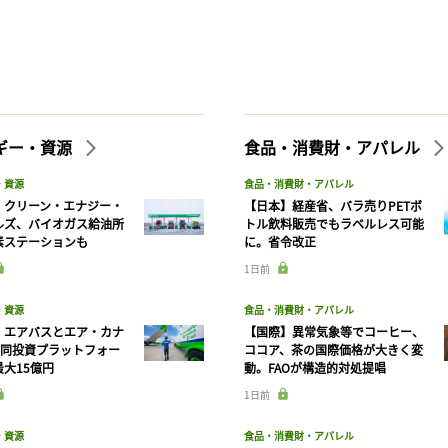
ギー・資源
食品・消費財・アパレル
・資源
食品・消費財・アパレル
】クリーン・エナジー・
【日本】経産省、バラ売りPETボ
ルズ、バイオガス給油所
トル飲料販売でもラベルレス可能
素ステーションも
に。省令改正
1日前
・資源
食品・消費財・アパレル
】エアバスとエア・カナ
【国際】異常気象等でコーヒー、
共同投資プラットフォー
ココア、茶の国際価格が大きく変
大15億円
動。FAOが構造的対処提唱
1日前
・資源
食品・消費財・アパレル