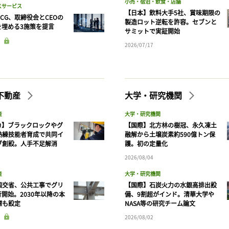
小売・宿泊・飲食・店舗
スサービス
【日本】飲料大手5社、賞味期限の
CG、取締役会とCEOの
製造ロット逆転を許容。セブンと
を埋める3施策を提言
サミットで実証開始
2026/07/17
不動産
大学・研究機関
産
大学・研究機関
カ】ブラックロックやグ
【国際】北方林の樹冠、永久凍土
熟練技能者育成で共同イ
融解から土壌炭素約590億トン保
ブ創設。人手不足解消
護。初の定量化
2026/08/04
産
大学・研究機関
国交省、公共工事でグリ
【国際】石炭火力の水銀高排出設
開始。2030年以降の本
備、9割超がインド。清華大学や
標も設定
NASA等の研究チーム論文
2026/08/02