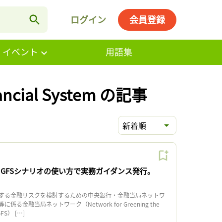
ログイン
会員登録
・イベント
用語集
inancial System の記事
新着順
NGFSシナリオの使い方で実務ガイダンス発行。
する金融リスクを検討するための中央銀行・金融当局ネットワ
る金融当局ネットワーク（Network for Greening the
GFS） […]