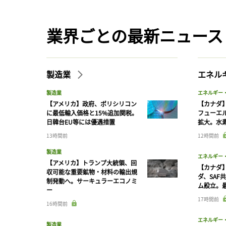
業界ごとの最新ニュース
製造業
エネル
製造業
エネルギー
【アメリカ】政府、ポリシリコン
【カナダ
に最低輸入価格と15%追加関税。
フューエ
日韓台EU等には優遇措置
拡大。水
13時間前
12時間前
製造業
エネルギー
【アメリカ】トランプ大統領、回
【カナダ
収可能な重要鉱物・材料の輸出規
ダ、SAF
制発動へ。サーキュラーエコノミ
ム設立。最
ー
17時間前
16時間前
エネルギー
製造業