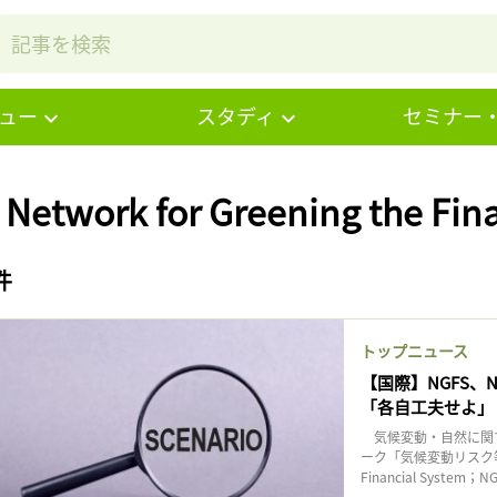
ュー
スタディ
セミナー
 Network for Greening the F
件
トップニュース
【国際】NGFS、
「各自工夫せよ」
気候変動・自然に関
ーク「気候変動リスク等に係
Financial System；N