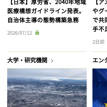
【日本】厚労省、2040年地域
【ア
医療構想ガイドライン発表。
やグ
自治体主導の態勢構築急務
で共
手不
2026/07/12
2日前
大学・研究機関
エン