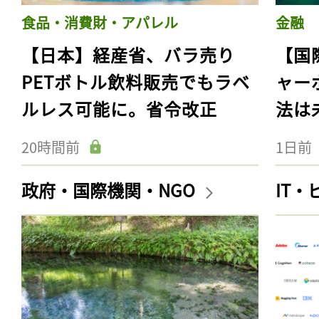
食品・消費財・アパレル
金融
【日本】経産省、バラ売り
【国
PETボトル飲料販売でもラベ
ャー
ルレス可能に。省令改正
法は
20時間前
1日前
政府・国際機関・NGO
IT