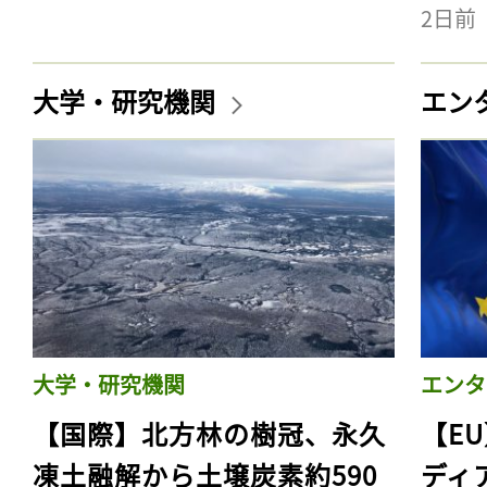
2日前
大学・研究機関
エン
大学・研究機関
エンタ
【国際】北方林の樹冠、永久
【E
凍土融解から土壌炭素約590
ディ