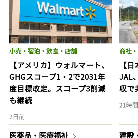
小売・宿泊・飲食・店舗
商社・
【アメリカ】ウォルマート、
【日
GHGスコープ1・2で2031年
JA
度目標改定。スコープ3削減
収で
も継続
21時
2日前
医薬品・医療福祉
建設