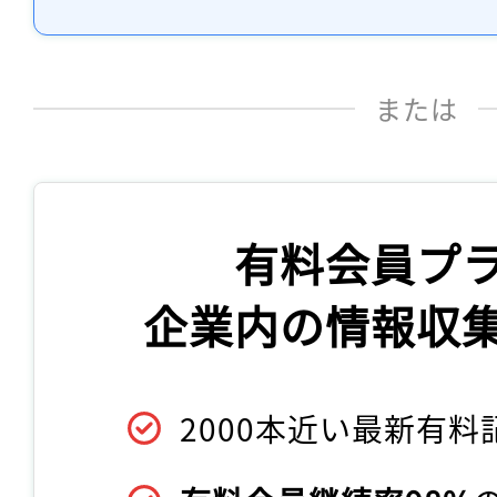
または
有料会員プ
企業内の情報収
2000本近い最新有料