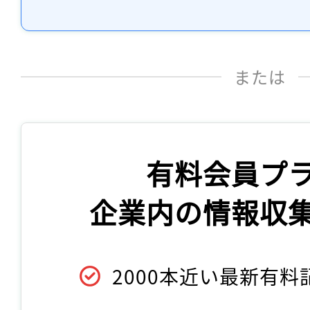
または
有料会員プ
企業内の情報収
2000本近い最新有料