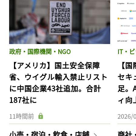
政府・国際機関・NGO
IT・
【アメリカ】国土安全保障
【国
省、ウイグル輸入禁止リスト
セキ
に中国企業43社追加。合計
足。
187社に
ィ向
11時間前
2026/
小売・宿泊・飲食・店舗
商社