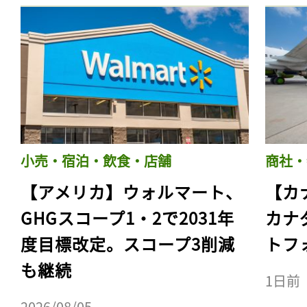
小売・宿泊・飲食・店舗
商社・
【アメリカ】ウォルマート、
【カ
GHGスコープ1・2で2031年
カナ
度目標改定。スコープ3削減
トフ
も継続
1日前
2026/08/05