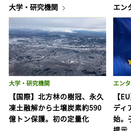
大学・研究機関
エン
大学・研究機関
エンタ
【国際】北方林の樹冠、永久
【E
凍土融解から土壌炭素約590
ディ
億トン保護。初の定量化
始。
提示