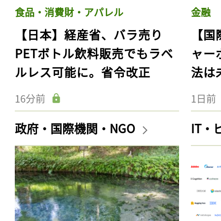
食品・消費財・アパレル
金融
【日本】経産省、バラ売り
【国
PETボトル飲料販売でもラベ
ャー
ルレス可能に。省令改正
法は
16分前
1日前
政府・国際機関・NGO
IT