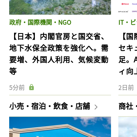
政府・国際機関・NGO
IT・
【日本】内閣官房と国交省、
【国
地下水保全政策を強化へ。需
セキ
要増、外国人利用、気候変動
足。
等
ィ向
5分前
2日前
小売・宿泊・飲食・店舗
商社