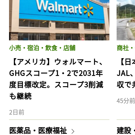
小売・宿泊・飲食・店舗
商社・
【アメリカ】ウォルマート、
【日
GHGスコープ1・2で2031年
JA
度目標改定。スコープ3削減
収で
も継続
45分
2日前
医薬品・医療福祉
建設