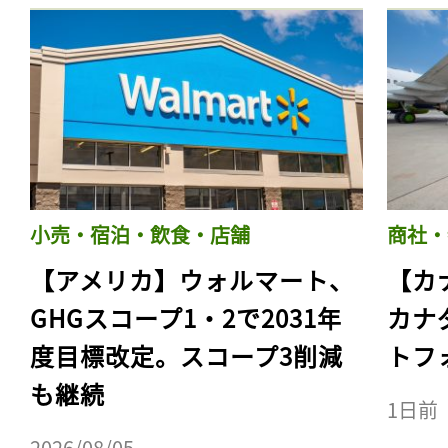
小売・宿泊・飲食・店舗
商社・
【アメリカ】ウォルマート、
【カ
GHGスコープ1・2で2031年
カナ
度目標改定。スコープ3削減
トフ
も継続
1日前
2026/08/05