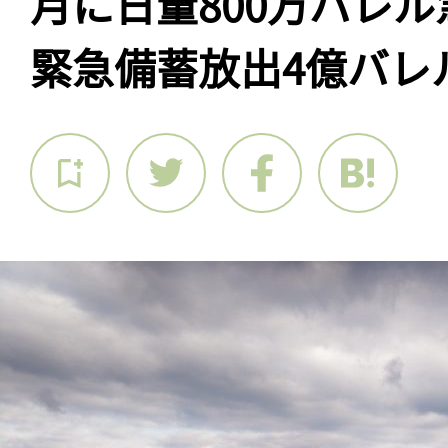
月に日量800万バレ
緊急備蓄放出4億バレ