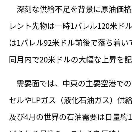
　深刻な供給不足を背景に原油価格
レント先物は一時1バレル120米ド
は1バレル92米ドル前後で落ち着
同月内で20米ドルの大幅な上昇を
　需要面では、中東の主要空港での
セルやLPガス（液化石油ガス）供
及び4月の世界の石油需要は日量約1