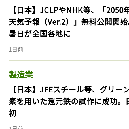
ログイン
【日本】JCLPやNHK等、「2050
天気予報（Ver.2）」無料公開開
暑日が全国各地に
会員登録
1日前
製造業
【日本】JFEスチール等、グリー
素を用いた還元鉄の試作に成功。
初
1日前