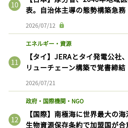
ログイン
表。自治体主導の態勢構築急務
2026/07/12
会員登録
エネルギー・資源
【タイ】JERAとタイ発電公社
リューチェーン構築で覚書締結
2026/07/21
政府・国際機関・NGO
【国際】南極海に世界最大の海
生物資源保存条約で加盟国が合