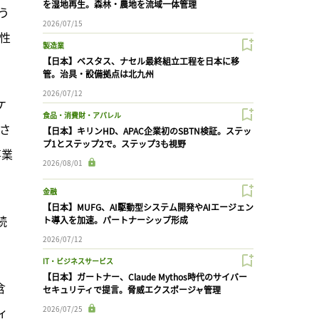
を湿地再生。森林・農地を流域一体管理
う
2026/07/15
険性
製造業
【日本】ベスタス、ナセル最終組立工程を日本に移
管。治具・設備拠点は北九州
2026/07/12
ケ
食品・消費財・アパレル
。さ
【日本】キリンHD、APAC企業初のSBTN検証。ステッ
プ1とステップ2で。ステップ3も視野
事業
2026/08/01
金融
【日本】MUFG、AI駆動型システム開発やAIエージェン
続
ト導入を加速。パートナーシップ形成
2026/07/12
IT・ビジネスサービス
【日本】ガートナー、Claude Mythos時代のサイバー
含
セキュリティで提言。脅威エクスポージャ管理
2026/07/25
ィ