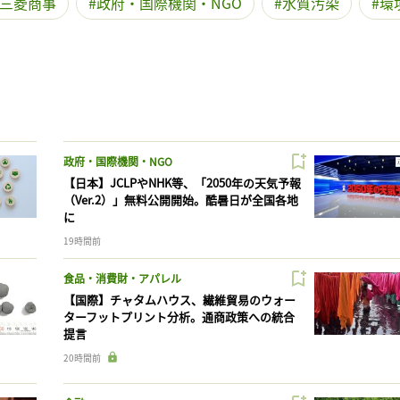
三菱商事
政府・国際機関・NGO
水質汚染
環
政府・国際機関・NGO
【日本】JCLPやNHK等、「2050年の天気予報
（Ver.2）」無料公開開始。酷暑日が全国各地
に
19時間前
食品・消費財・アパレル
【国際】チャタムハウス、繊維貿易のウォー
ターフットプリント分析。通商政策への統合
提言
20時間前