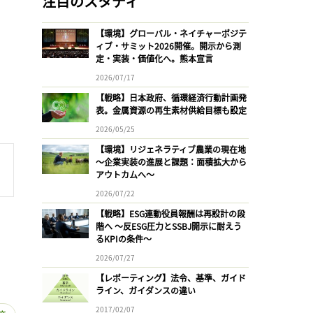
注目のスタディ
【環境】グローバル・ネイチャーポジテ
ィブ・サミット2026開催。開示から測
定・実装・価値化へ。熊本宣言
2026/07/17
【戦略】日本政府、循環経済行動計画発
表。金属資源の再生素材供給目標も設定
2026/05/25
【環境】リジェネラティブ農業の現在地
〜企業実装の進展と課題：面積拡大から
アウトカムへ〜
2026/07/22
【戦略】ESG連動役員報酬は再設計の段
階へ 〜反ESG圧力とSSBJ開示に耐えう
るKPIの条件〜
2026/07/27
【レポーティング】法令、基準、ガイド
ライン、ガイダンスの違い
2017/02/07