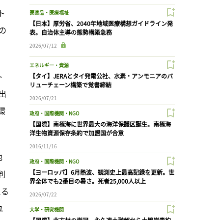
ト
医薬品・医療福祉
【日本】厚労省、2040年地域医療構想ガイドライン発
の
表。自治体主導の態勢構築急務
2026/07/12
エネルギー・資源
ト
【タイ】JERAとタイ発電公社、水素・アンモニアのバ
リューチェーン構築で覚書締結
出
2026/07/21
環
政府・国際機関・NGO
【国際】南極海に世界最大の海洋保護区誕生。南極海
洋生物資源保存条約で加盟国が合意
2016/11/16
他
政府・国際機関・NGO
判
【ヨーロッパ】6月熱波、観測史上最高記録を更新。世
界全体でも2番目の暑さ。死者25,000人以上
える
2026/07/22
ユ
大学・研究機関