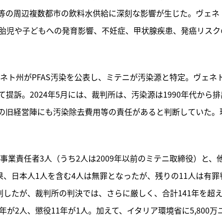
等の周辺複数都市の飲料水供給に深刻な影響が生じた。ヴェネ
。胎児や子どもへの発育影響、不妊症、甲状腺疾患、発癌リスク
ヴェネト州がPFAS汚染を公表し、ミテニが汚染源と特定。ヴェネ
提訴。2024年5月には、裁判所は、汚染源は1990年代から排
の旧経営陣にも汚染除去費用等の責任があると判断していた。
事業責任者3人（うち2人は2009年以前のミテニ取締役）と、
果、日本人1人を含む4人は無罪となったが、残りの11人は有罪
刑したが、裁判所の判決では、さらに厳しく、合計141年を超
が2人、懲役11年が1人。加えて、イタリア環境省に5,800万