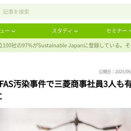
ュー
スタディ
セミナー
100社の97%が
Sustainable Japanに登録している
公開日：2025/06
FAS汚染事件で三菱商事社員3人も
に