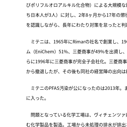
びポリフルオロアルキル化合物）による大規模な
ち日本人が3人）に対し、2年8ヶ月から17年の
を認識しながら、長年にわたり対策を怠ったと判
　ミテニは、1965年にRimarの社名で創業し、1
ム（EniChem）51%、三菱商事が49%を出資
らに1996年に三菱商事が完全子会社化。三菱商事
から撤退したが、その後も同社の経営陣の出向は
　ミテニのPFAS汚染が公になったのは2013年
に入った。
　問題となっている化学工場は、ヴィチェンツァ県ト
む化学製品を製造。工場から未処理の排水が排出