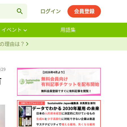
ログイン
会員登録
・イベント
用語集
。その理由は？
/29
有