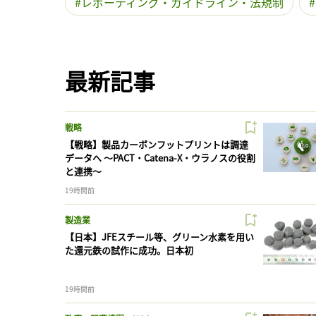
レポーティング・ガイドライン・法規制
最新記事
戦略
【戦略】製品カーボンフットプリントは調達
データへ 〜PACT・Catena-X・ウラノスの役割
と連携〜
19時間前
製造業
【日本】JFEスチール等、グリーン水素を用い
た還元鉄の試作に成功。日本初
19時間前