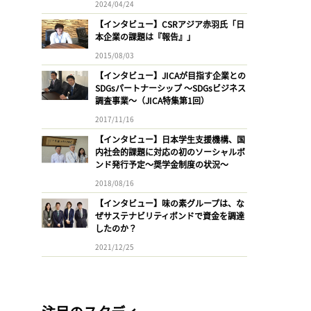
2024/04/24
【インタビュー】CSRアジア赤羽氏「日
本企業の課題は『報告』」
2015/08/03
【インタビュー】JICAが目指す企業との
SDGsパートナーシップ 〜SDGsビジネス
調査事業〜（JICA特集第1回）
2017/11/16
【インタビュー】日本学生支援機構、国
内社会的課題に対応の初のソーシャルボ
ンド発行予定〜奨学金制度の状況〜
2018/08/16
【インタビュー】味の素グループは、な
ぜサステナビリティボンドで資金を調達
したのか？
2021/12/25