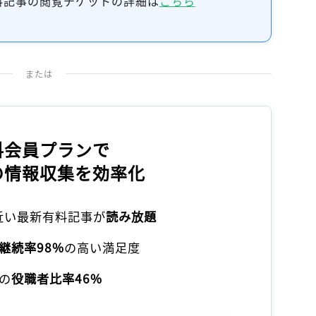
料記事の閲覧チケットの詳細は
こちら
記事をお気に入りに保存するには
ログインが必要です
ログイン
会員登録
または
料会員プランで
の情報収集を効率化
本近い最新有料記事が
読み放題
継続率98%
の高い満足度
の
役職者比率46%