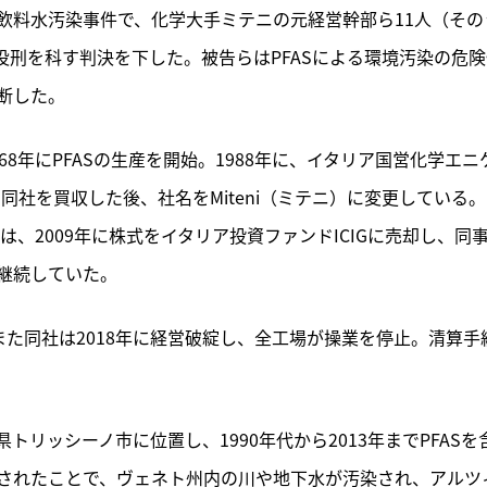
飲料水汚染事件で、化学大手ミテニの元経営幹部ら11人（その
懲役刑を科す判決を下した。被告らはPFASによる環境汚染の危
断した。
968年にPFASの生産を開始。1988年に、イタリア国営化学エニ
し、同社を買収した後、社名をMiteni（ミテニ）に変更している
は、2009年に株式をイタリア投資ファンドICIGに売却し、同
継続していた。
。また同社は2018年に経営破綻し、全工場が操業を停止。清算手
リッシーノ市に位置し、1990年代から2013年までPFASを
されたことで、ヴェネト州内の川や地下水が汚染され、アルツ