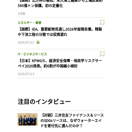
【国際】北方林の樹冠、永久凍土融解から土壌炭素約
590億トン保護。初の定量化
2日前
エネルギー・資源
【国際】IEA、重要鉱物見通し2026年版報告書。精製
や下流工程の分散では投資遅れ
2026/07/21
IT・ビジネスサービス
【日本】KPMGら、経済安全保障・地政学リスクサー
ベイ2026発表。約6割が中国縮小検討
2026/07/13
注目のインタビュー
【対談】三井住友ファイナンス＆リース
のSDGsリースは、なぜウォーターエイ
ドを寄付先に選んだのか？