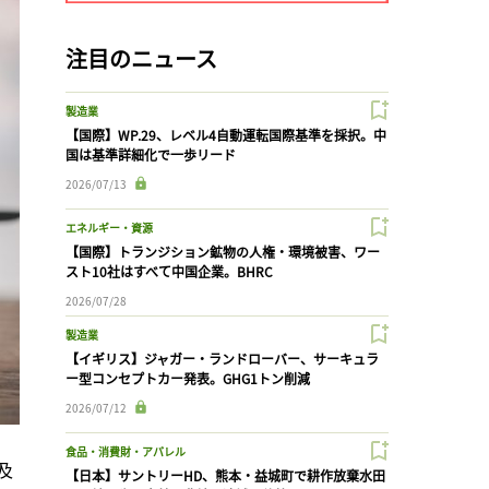
注目のニュース
製造業
【国際】WP.29、レベル4自動運転国際基準を採択。中
国は基準詳細化で一歩リード
2026/07/13
エネルギー・資源
【国際】トランジション鉱物の人権・環境被害、ワー
スト10社はすべて中国企業。BHRC
2026/07/28
製造業
【イギリス】ジャガー・ランドローバー、サーキュラ
ー型コンセプトカー発表。GHG1トン削減
2026/07/12
食品・消費財・アパレル
及
【日本】サントリーHD、熊本・益城町で耕作放棄水田