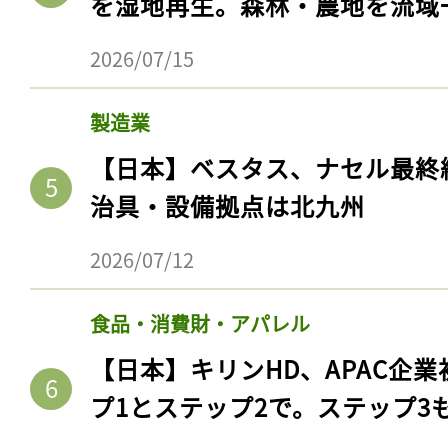
を湿地再生。森林・農地を流域
2026/07/15
製造業
【日本】ベスタス、ナセル最終
治具・設備拠点は北九州
2026/07/12
記事をお気に入りに
食品・消費財・アパレル
ログインが必
【日本】キリンHD、APAC企業
プ1とステップ2で。ステップ3