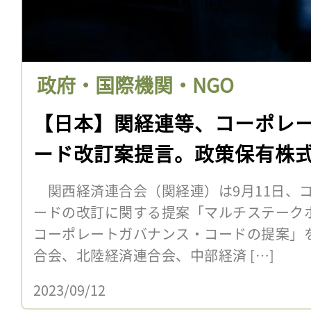
政府・国際機関・NGO
【日本】関経連等、コーポレ
ード改訂案提言。政策保有株
関西経済連合会（関経連）は9月11日、
ードの改訂に関する提案「マルチステーク
コーポレートガバナンス・コードの提案」
合会、北陸経済連合会、中部経済 […]
2023/09/12