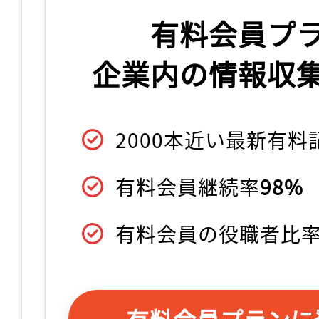
有料会員プ
企業内の情報収
2000本近い最新有
有料会員継続率
98%
有料会員の役職者比
有料会員プランに