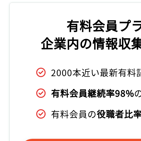
有料会員プ
企業内の情報収
2000本近い最新有料
有料会員継続率98%
記事をお気に入りに
ログインが必
有料会員の
役職者比率