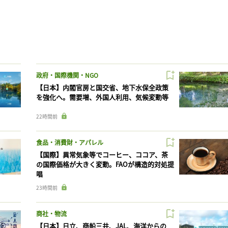
政府・国際機関・NGO
【日本】内閣官房と国交省、地下水保全政策
を強化へ。需要増、外国人利用、気候変動等
22時間前
食品・消費財・アパレル
【国際】異常気象等でコーヒー、ココア、茶
の国際価格が大きく変動。FAOが構造的対処提
唱
23時間前
商社・物流
【日本】日立、商船三井、JAL、海洋からの