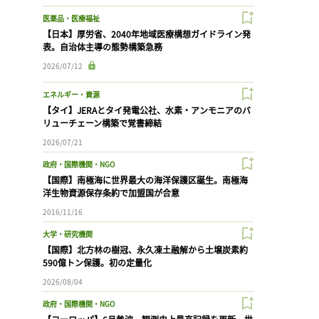
医薬品・医療福祉
【日本】厚労省、2040年地域医療構想ガイドライン発
表。自治体主導の態勢構築急務
2026/07/12
エネルギー・資源
【タイ】JERAとタイ発電公社、水素・アンモニアのバ
リューチェーン構築で覚書締結
2026/07/21
政府・国際機関・NGO
【国際】南極海に世界最大の海洋保護区誕生。南極海
洋生物資源保存条約で加盟国が合意
2016/11/16
大学・研究機関
【国際】北方林の樹冠、永久凍土融解から土壌炭素約
590億トン保護。初の定量化
2026/08/04
政府・国際機関・NGO