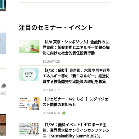
注目のセミナー・イベント
【8/8 東京・シンポジウム】金融界の世
界貢献：気候変動とエネルギー問題の解
決に向けた社会的責任投資行動
2016/07/28
【8/10：締切】東京都、水素や再生可能
エネルギー等の「新エネルギー」推進に
資する技術開発や実証等の取組を募集
2023/07/12
【ウェビナー：4/9（火）】SJダイジェ
スト開催のお知らせ
2024/03/16
【7/26：無料イベント】ゼロボード主
催、業界最大級オンラインカンファレン
ス 「Sustainability Summit 2023」