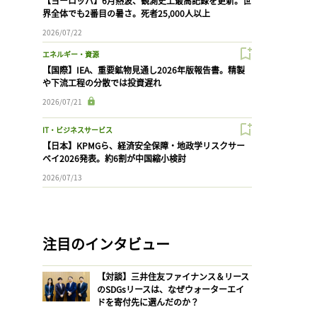
【ヨーロッパ】6月熱波、観測史上最高記録を更新。世
界全体でも2番目の暑さ。死者25,000人以上
2026/07/22
エネルギー・資源
【国際】IEA、重要鉱物見通し2026年版報告書。精製
や下流工程の分散では投資遅れ
2026/07/21
IT・ビジネスサービス
【日本】KPMGら、経済安全保障・地政学リスクサー
ベイ2026発表。約6割が中国縮小検討
2026/07/13
注目のインタビュー
【対談】三井住友ファイナンス＆リース
のSDGsリースは、なぜウォーターエイ
ドを寄付先に選んだのか？