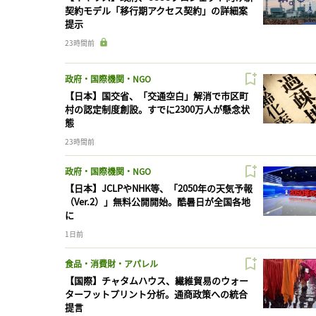
契約モデル「移行期アクセス契約」の詳細案
提示
23時間前
政府・国際機関・NGO
【日本】国交省、「交通空白」解消で市区町
村の認定制度創設。すでに2300万人が懸念状
態
23時間前
政府・国際機関・NGO
【日本】JCLPやNHK等、「2050年の天気予報
（Ver.2）」無料公開開始。酷暑日が全国各地
に
1日前
食品・消費財・アパレル
【国際】チャタムハウス、繊維貿易のウォー
ターフットプリント分析。通商政策への統合
提言