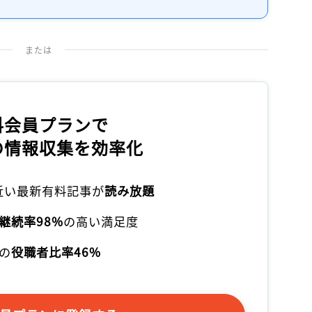
または
料会員プランで
の情報収集を効率化
本近い最新有料記事が
読み放題
継続率98%
の高い満足度
の
役職者比率46%