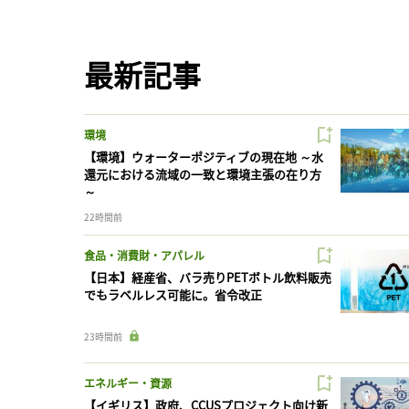
最新記事
環境
【環境】ウォーターポジティブの現在地 ～水
還元における流域の一致と環境主張の在り方
～
22時間前
食品・消費財・アパレル
【日本】経産省、バラ売りPETボトル飲料販売
でもラベルレス可能に。省令改正
23時間前
エネルギー・資源
【イギリス】政府、CCUSプロジェクト向け新