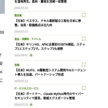
を湿地再生。森林・農地を流域一体管理
2026/07/15
製造業
【日本】ベスタス、ナセル最終組立工程を日本に移
管。治具・設備拠点は北九州
08
2026/07/12
食品・消費財・アパレル
【日本】キリンHD、APAC企業初のSBTN検証。ステッ
プ1とステップ2で。ステップ3も視野
マ
2026/08/01
安
金融
【日本】MUFG、AI駆動型システム開発やAIエージェン
メ
ト導入を加速。パートナーシップ形成
こ
2026/07/12
IT・ビジネスサービス
【日本】ガートナー、Claude Mythos時代のサイバー
セキュリティで提言。脅威エクスポージャ管理
2026/07/25