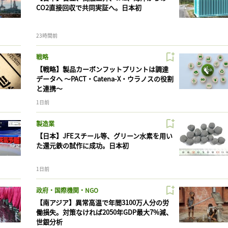
CO2直接回収で共同実証へ。日本初
23時間前
戦略
【戦略】製品カーボンフットプリントは調達
データへ 〜PACT・Catena-X・ウラノスの役割
と連携〜
1日前
製造業
【日本】JFEスチール等、グリーン水素を用い
た還元鉄の試作に成功。日本初
1日前
政府・国際機関・NGO
【南アジア】異常高温で年間3100万人分の労
働損失。対策なければ2050年GDP最大7%減、
世銀分析