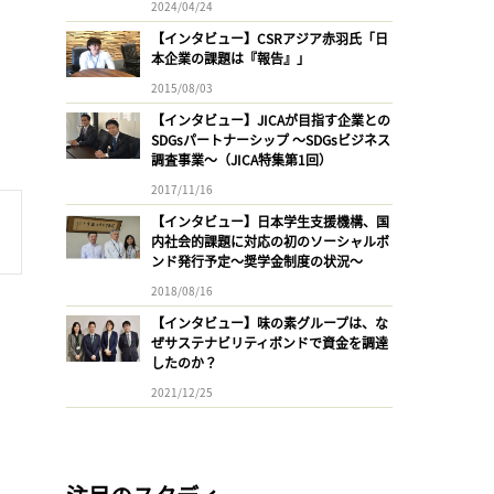
2024/04/24
【インタビュー】CSRアジア赤羽氏「日
本企業の課題は『報告』」
2015/08/03
【インタビュー】JICAが目指す企業との
SDGsパートナーシップ 〜SDGsビジネス
調査事業〜（JICA特集第1回）
2017/11/16
【インタビュー】日本学生支援機構、国
内社会的課題に対応の初のソーシャルボ
ンド発行予定〜奨学金制度の状況〜
2018/08/16
【インタビュー】味の素グループは、な
ぜサステナビリティボンドで資金を調達
したのか？
2021/12/25