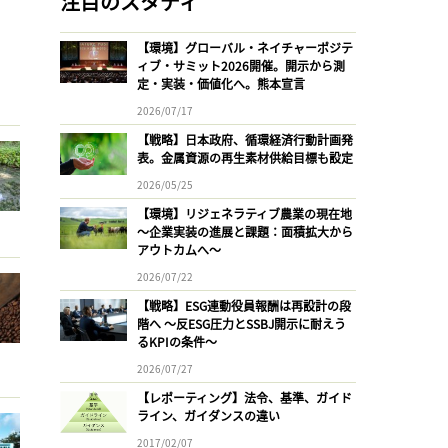
注目のスタディ
【環境】グローバル・ネイチャーポジテ
ィブ・サミット2026開催。開示から測
定・実装・価値化へ。熊本宣言
2026/07/17
【戦略】日本政府、循環経済行動計画発
表。金属資源の再生素材供給目標も設定
2026/05/25
【環境】リジェネラティブ農業の現在地
〜企業実装の進展と課題：面積拡大から
アウトカムへ〜
2026/07/22
【戦略】ESG連動役員報酬は再設計の段
階へ 〜反ESG圧力とSSBJ開示に耐えう
るKPIの条件〜
2026/07/27
【レポーティング】法令、基準、ガイド
ライン、ガイダンスの違い
2017/02/07