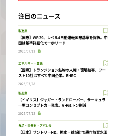
注目のニュース
製造業
【国際】WP.29、レベル4自動運転国際基準を採択。中
国は基準詳細化で一歩リード
2026/07/13
エネルギー・資源
【国際】トランジション鉱物の人権・環境被害、ワー
スト10社はすべて中国企業。BHRC
2026/07/28
製造業
【イギリス】ジャガー・ランドローバー、サーキュラ
ー型コンセプトカー発表。GHG1トン削減
2026/07/12
食品・消費財・アパレル
【日本】サントリーHD、熊本・益城町で耕作放棄水田