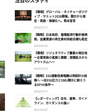
注目のスタディ
【環境】グローバル・ネイチャーポジテ
ィブ・サミット2026開催。開示から測
定・実装・価値化へ。熊本宣言
2026/07/17
【戦略】日本政府、循環経済行動計画発
表。金属資源の再生素材供給目標も設定
2026/05/25
【環境】リジェネラティブ農業の現在地
〜企業実装の進展と課題：面積拡大から
アウトカムへ〜
2026/07/22
【戦略】ESG連動役員報酬は再設計の段
階へ 〜反ESG圧力とSSBJ開示に耐えう
るKPIの条件〜
2026/07/27
【レポーティング】法令、基準、ガイド
ライン、ガイダンスの違い
2017/02/07