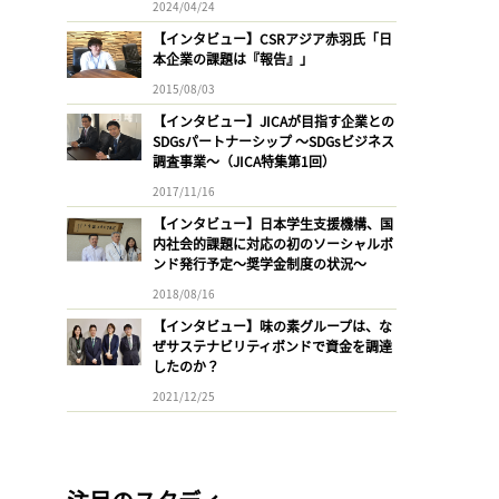
2024/04/24
【インタビュー】CSRアジア赤羽氏「日
本企業の課題は『報告』」
2015/08/03
【インタビュー】JICAが目指す企業との
SDGsパートナーシップ 〜SDGsビジネス
調査事業〜（JICA特集第1回）
2017/11/16
【インタビュー】日本学生支援機構、国
内社会的課題に対応の初のソーシャルボ
ンド発行予定〜奨学金制度の状況〜
2018/08/16
【インタビュー】味の素グループは、な
ぜサステナビリティボンドで資金を調達
したのか？
2021/12/25