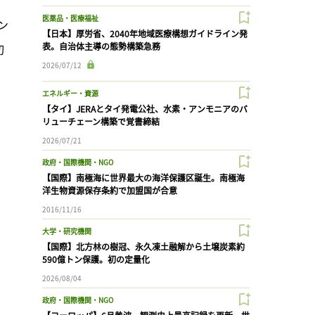
医薬品・医療福祉
ン
【日本】厚労省、2040年地域医療構想ガイドライン発
表。自治体主導の態勢構築急務
切
2026/07/12
エネルギー・資源
【タイ】JERAとタイ発電公社、水素・アンモニアのバ
リューチェーン構築で覚書締結
2026/07/21
政府・国際機関・NGO
【国際】南極海に世界最大の海洋保護区誕生。南極海
洋生物資源保存条約で加盟国が合意
2016/11/16
大学・研究機関
【国際】北方林の樹冠、永久凍土融解から土壌炭素約
590億トン保護。初の定量化
2026/08/04
政府・国際機関・NGO