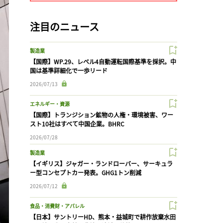
注目のニュース
製造業
【国際】WP.29、レベル4自動運転国際基準を採択。中
国は基準詳細化で一歩リード
2026/07/13
エネルギー・資源
【国際】トランジション鉱物の人権・環境被害、ワー
スト10社はすべて中国企業。BHRC
2026/07/28
製造業
【イギリス】ジャガー・ランドローバー、サーキュラ
ー型コンセプトカー発表。GHG1トン削減
2026/07/12
食品・消費財・アパレル
【日本】サントリーHD、熊本・益城町で耕作放棄水田