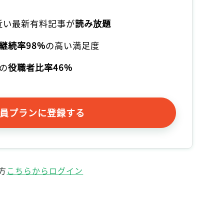
記事をお気に入りに保存するには
ログインが必要です
本近い最新有料記事が
読み放題
継続率98%
の高い満足度
ログイン
会員登録
の
役職者比率46%
員プランに登録する
方
こちらからログイン