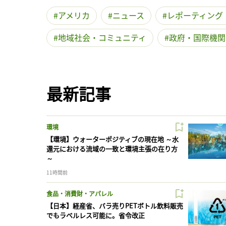
アメリカ
ニュース
レポーティング
地域社会・コミュニティ
政府・国際機関
最新記事
環境
【環境】ウォーターポジティブの現在地 ～水
還元における流域の一致と環境主張の在り方
～
11時間前
食品・消費財・アパレル
【日本】経産省、バラ売りPETボトル飲料販売
でもラベルレス可能に。省令改正