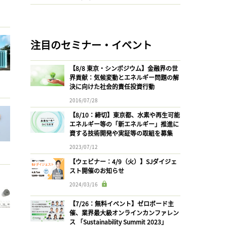
注目のセミナー・イベント
【8/8 東京・シンポジウム】金融界の世
界貢献：気候変動とエネルギー問題の解
決に向けた社会的責任投資行動
2016/07/28
【8/10：締切】東京都、水素や再生可能
エネルギー等の「新エネルギー」推進に
資する技術開発や実証等の取組を募集
2023/07/12
【ウェビナー：4/9（火）】SJダイジェ
スト開催のお知らせ
2024/03/16
【7/26：無料イベント】ゼロボード主
催、業界最大級オンラインカンファレン
ス 「Sustainability Summit 2023」