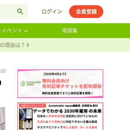
ログイン
会員登録
・イベント
用語集
。その理由は？
/25
中