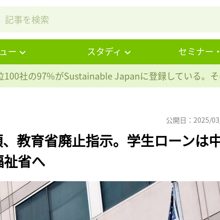
ュー
スタディ
セミナー
100社の97%が
Sustainable Japanに登録している
公開日：2025/03
領、教育省廃止指示。学生ローンは
福祉省へ