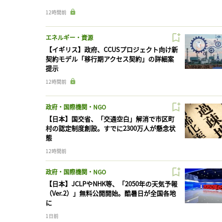
12時間前
エネルギー・資源
【イギリス】政府、CCUSプロジェクト向け新
契約モデル「移行期アクセス契約」の詳細案
提示
12時間前
政府・国際機関・NGO
【日本】国交省、「交通空白」解消で市区町
村の認定制度創設。すでに2300万人が懸念状
態
12時間前
政府・国際機関・NGO
【日本】JCLPやNHK等、「2050年の天気予報
（Ver.2）」無料公開開始。酷暑日が全国各地
に
1日前