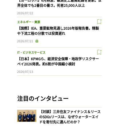
【ヨーロッパ】6月熱波、観測史上最高記録を更新。世
界全体でも2番目の暑さ。死者25,000人以上
2026/07/22
エネルギー・資源
【国際】IEA、重要鉱物見通し2026年版報告書。精製
や下流工程の分散では投資遅れ
2026/07/21
IT・ビジネスサービス
【日本】KPMGら、経済安全保障・地政学リスクサー
ベイ2026発表。約6割が中国縮小検討
2026/07/13
注目のインタビュー
【対談】三井住友ファイナンス＆リース
のSDGsリースは、なぜウォーターエイ
ドを寄付先に選んだのか？