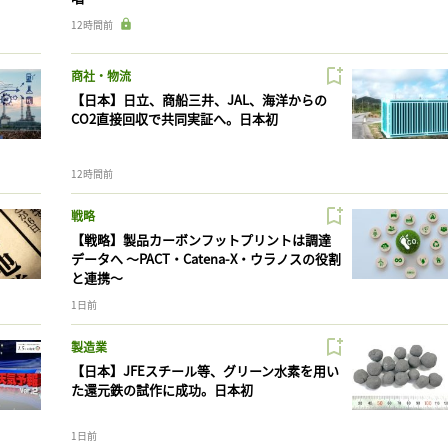
12時間前
商社・物流
【日本】日立、商船三井、JAL、海洋からの
CO2直接回収で共同実証へ。日本初
12時間前
戦略
【戦略】製品カーボンフットプリントは調達
データへ 〜PACT・Catena-X・ウラノスの役割
と連携〜
1日前
製造業
【日本】JFEスチール等、グリーン水素を用い
た還元鉄の試作に成功。日本初
1日前