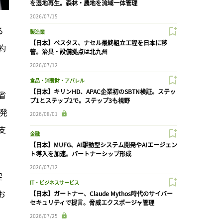
を湿地再生。森林・農地を流域一体管理
2026/07/15
る
製造業
【日本】ベスタス、ナセル最終組立工程を日本に移
約
管。治具・設備拠点は北九州
2026/07/12
食品・消費財・アパレル
【日本】キリンHD、APAC企業初のSBTN検証。ステッ
省
プ1とステップ2で。ステップ3も視野
発
2026/08/01
支
金融
【日本】MUFG、AI駆動型システム開発やAIエージェン
ト導入を加速。パートナーシップ形成
2026/07/12
促
IT・ビジネスサービス
お
【日本】ガートナー、Claude Mythos時代のサイバー
セキュリティで提言。脅威エクスポージャ管理
2026/07/25