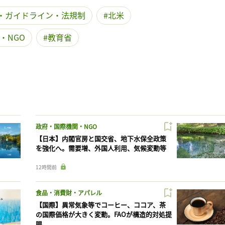
・ガイドライン・法規制
北米
・NGO
教育省
政府・国際機関・NGO
【日本】内閣官房と国交省、地下水保全政策
を強化へ。需要増、外国人利用、気候変動等
12時間前
食品・消費財・アパレル
【国際】異常気象等でコーヒー、ココア、茶
の国際価格が大きく変動。FAOが構造的対処提
唱