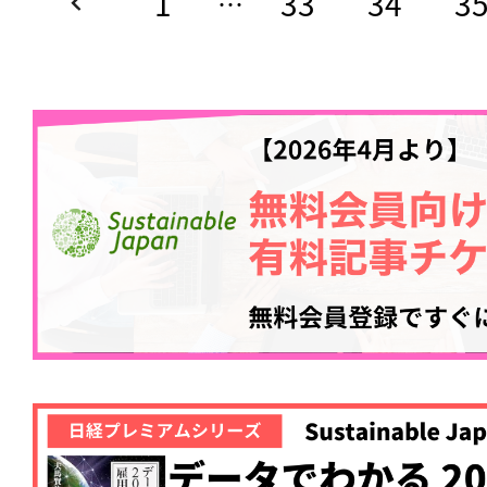
1
33
34
3
…