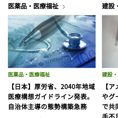
医薬品・医療福祉
建設
医薬品・医療福祉
建設・
【日本】厚労省、2040年地域
【ア
医療構想ガイドライン発表。
やグ
自治体主導の態勢構築急務
で共
手不