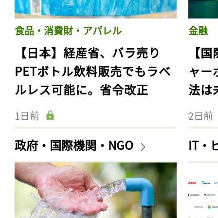
食品・消費財・アパレル
金融
【日本】経産省、バラ売り
【国
PETボトル飲料販売でもラベ
ャー
ルレス可能に。省令改正
法は
1日前
2日前
政府・国際機関・NGO
IT