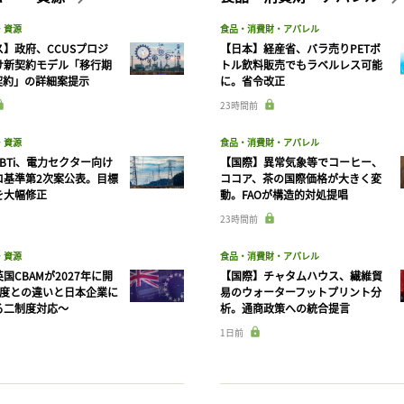
・資源
食品・消費財・アパレル
】政府、CCUSプロジ
【日本】経産省、バラ売りPETボ
け新契約モデル「移行期
トル飲料販売でもラベルレス可能
契約」の詳細案提示
に。省令改正
23時間前
・資源
食品・消費財・アパレル
BTi、電力セクター向け
【国際】異常気象等でコーヒー、
ロ基準第2次案公表。目標
ココア、茶の国際価格が大きく変
を大幅修正
動。FAOが構造的対処提唱
23時間前
・資源
食品・消費財・アパレル
国CBAMが2027年に開
【国際】チャタムハウス、繊維貿
制度との違いと日本企業に
易のウォーターフットプリント分
る二制度対応〜
析。通商政策への統合提言
1日前