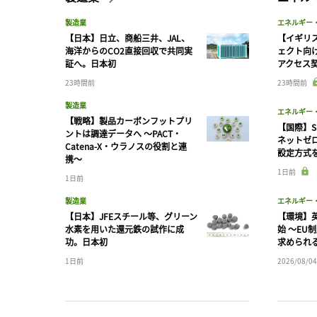
製造業
エネルギー
【日本】日立、商船三井、JAL、
【イギリス
海洋からのCO2直接回収で共同実
ェクト向
証へ。日本初
アクセス
23時間前
23時間前
製造業
エネルギー
【戦略】製品カーボンフットプリ
【国際】S
ントは調達データへ 〜PACT・
ネットゼ
Catena-X・ウラノスの役割と連
設定方式
携〜
1日前
1日前
製造業
エネルギー
【日本】JFEスチール等、グリーン
【環境】英
水素を用いた還元鉄の試作に成
始 〜EU
功。日本初
求められ
1日前
2026/08/04