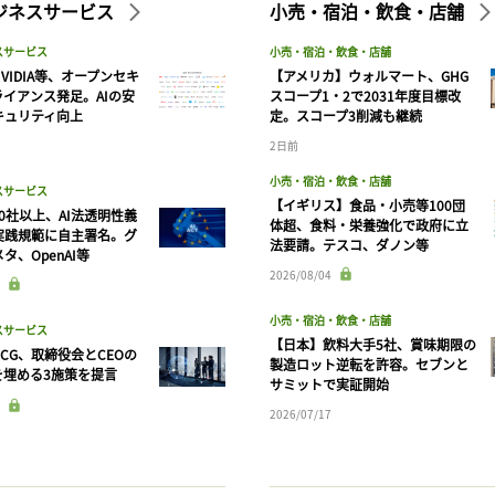
ビジネスサービス
小売・宿泊・飲食・店舗
スサービス
小売・宿泊・飲食・店舗
VIDIA等、オープンセキ
【アメリカ】ウォルマート、GHG
ライアンス発足。AIの安
スコープ1・2で2031年度目標改
キュリティ向上
定。スコープ3削減も継続
2日前
小売・宿泊・飲食・店舗
スサービス
【イギリス】食品・小売等100団
90社以上、AI法透明性義
体超、食料・栄養強化で政府に立
実践規範に自主署名。グ
法要請。テスコ、ダノン等
タ、OpenAI等
記事をお気に入りに保存するには
2026/08/04
ログインが必要です
小売・宿泊・飲食・店舗
スサービス
【日本】飲料大手5社、賞味期限の
CG、取締役会とCEOの
製造ロット逆転を許容。セブンと
ログイン
会員登録
を埋める3施策を提言
サミットで実証開始
2026/07/17