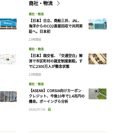
商社・物流
商社・物流
【日本】日立、商船三井、JAL、
海洋からのCO2直接回収で共同実
証へ。日本初
23時間前
商社・物流
【日本】国交省、「交通空白」解
消で市区町村の認定制度創設。す
でに2300万人が懸念状態
23時間前
商社・物流
【ASEAN】CORSIA向けカーボン
クレジット、今後10年で1.4兆円の
機会。ボーイングら分析
2026/07/30