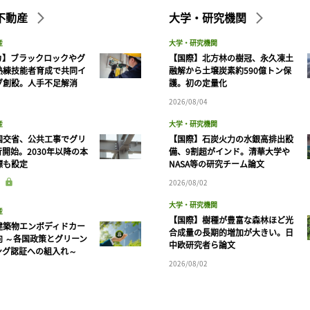
不動産
大学・研究機関
産
大学・研究機関
カ】ブラックロックやグ
【国際】北方林の樹冠、永久凍土
熟練技能者育成で共同イ
融解から土壌炭素約590億トン保
ブ創設。人手不足解消
護。初の定量化
2026/08/04
産
大学・研究機関
国交省、公共工事でグリ
【国際】石炭火力の水銀高排出設
開始。2030年以降の本
備、9割超がインド。清華大学や
標も設定
NASA等の研究チーム論文
2026/08/02
大学・研究機関
産
【国際】樹種が豊富な森林ほど光
建築物エンボディドカー
合成量の長期的増加が大きい。日
向 ～各国政策とグリーン
中欧研究者ら論文
ング認証への組入れ～
2026/08/02