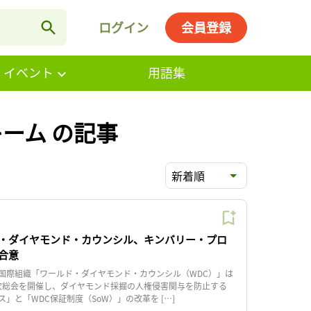
ログイン
会員登録
・イベント
用語集
ーム の記事
新着順
・ダイヤモンド・カウンシル、キンバリー・プロ
合意
際組織「ワールド・ダイヤモンド・カウンシル（WDC）」は
回年次総会を開催し、ダイヤモンド採掘の人権侵害関与を防止する
」と「WDC保証制度（SoW）」の改革を […]