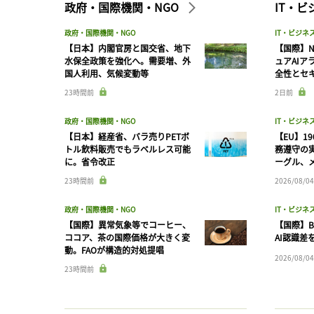
政府・国際機関・NGO
IT・
政府・国際機関・NGO
IT・ビジネ
【日本】内閣官房と国交省、地下
【国際】N
水保全政策を強化へ。需要増、外
ュアAIア
国人利用、気候変動等
全性とセ
23時間前
2日前
政府・国際機関・NGO
IT・ビジネ
【日本】経産省、バラ売りPETボ
【EU】1
トル飲料販売でもラベルレス可能
務遵守の
に。省令改正
ーグル、メ
23時間前
2026/08/04
政府・国際機関・NGO
IT・ビジネ
【国際】異常気象等でコーヒー、
【国際】B
ココア、茶の国際価格が大きく変
AI認識差
動。FAOが構造的対処提唱
2026/08/04
23時間前