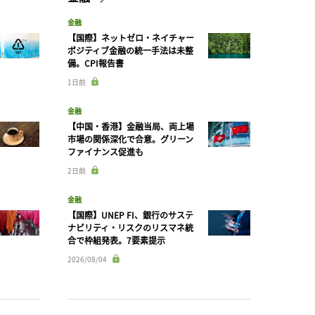
金融
【国際】ネットゼロ・ネイチャー
ポジティブ金融の統一手法は未整
備。CPI報告書
1日前
金融
【中国・香港】金融当局、両上場
市場の関係深化で合意。グリーン
ファイナンス促進も
2日前
金融
【国際】UNEP FI、銀行のサステ
ナビリティ・リスクのリスマネ統
合で枠組発表。7要素提示
2026/08/04