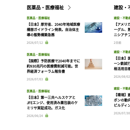
医薬品・医療福祉
建設・
医薬品・医療福祉
建設・不動
【日本】厚労省、2040年地域医療
【アメリ
構想ガイドライン発表。自治体主
ーグル、
導の態勢構築急務
ニシアチ
2026/07/12
2日前
建設・不動
医薬品・医療福祉
【日本】
【国際】予防医療で2040年までに
ーン鉄試行
約930兆円の医療費削減可能。世
格活用目
界経済フォーラム報告書
2026/08/02
2026/07/03
建設・不動
医薬品・医療福祉
【環境】
【日本】第一三共ヘルスケアと
ボンの動
JFEエンジ、使用済み薬包装のケ
ビルディ
ミリサ実証成功。ガス化
2026/07/30
2026/06/24