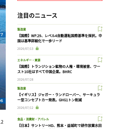
注目のニュース
製造業
【国際】WP.29、レベル4自動運転国際基準を採択。中
国は基準詳細化で一歩リード
2026/07/13
エネルギー・資源
【国際】トランジション鉱物の人権・環境被害、ワー
スト10社はすべて中国企業。BHRC
2026/07/28
製造業
【イギリス】ジャガー・ランドローバー、サーキュラ
ー型コンセプトカー発表。GHG1トン削減
2026/07/12
食品・消費財・アパレル
2
【日本】サントリーHD、熊本・益城町で耕作放棄水田