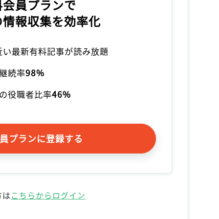
料会員プランで
の情報収集を効率化
本近い最新有料記事が読み放題
継続率
98%
の役職者比率
46%
員プランに登録する
方は
こちらからログイン