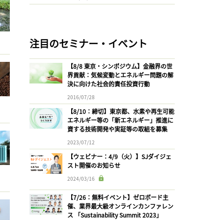
注目のセミナー・イベント
【8/8 東京・シンポジウム】金融界の世
界貢献：気候変動とエネルギー問題の解
決に向けた社会的責任投資行動
2016/07/28
【8/10：締切】東京都、水素や再生可能
エネルギー等の「新エネルギー」推進に
資する技術開発や実証等の取組を募集
2023/07/12
【ウェビナー：4/9（火）】SJダイジェ
スト開催のお知らせ
2024/03/16
【7/26：無料イベント】ゼロボード主
催、業界最大級オンラインカンファレン
ス 「Sustainability Summit 2023」