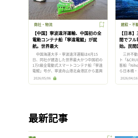
商社・物流
建設・不
【中国】寧波遠洋運輸、中国初の全
【日本】
電動コンテナ船「寧遠電鯤」が就
間でフル
航。世界最大
始。民間
中国海運大手・寧波遠洋運輸は4月15
三井不動産
日、同社が建造した世界最大かつ中国初の
ト「&CR
1万t級全電動式スマートコンテナ船「寧遠
客船「Niho
電鯤」号が、寧波舟山港北侖港区から嘉興
ら日本橋・
港乍浦港区へ向けて出航。正式に商業航路
表した。民
2026/05/06
2026/04/16
の運航を開始した。 「寧遠 […]
最新記事