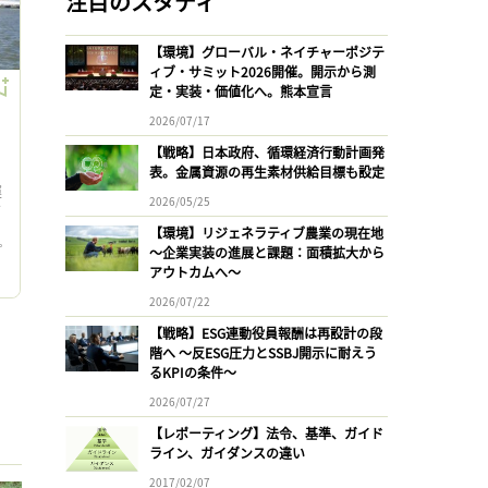
注目のスタディ
【環境】グローバル・ネイチャーポジテ
ィブ・サミット2026開催。開示から測
定・実装・価値化へ。熊本宣言
2026/07/17
【戦略】日本政府、循環経済行動計画発
表。金属資源の再生素材供給目標も設定
運
2026/05/25
ダ
の
【環境】リジェネラティブ農業の現在地
プ
〜企業実装の進展と課題：面積拡大から
-
アウトカムへ〜
2026/07/22
【戦略】ESG連動役員報酬は再設計の段
階へ 〜反ESG圧力とSSBJ開示に耐えう
るKPIの条件〜
2026/07/27
【レポーティング】法令、基準、ガイド
ライン、ガイダンスの違い
2017/02/07