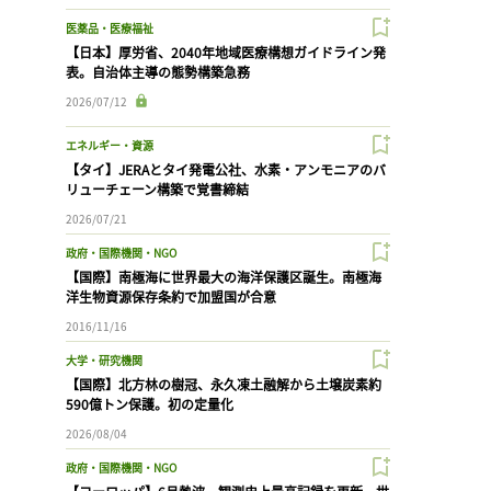
医薬品・医療福祉
【日本】厚労省、2040年地域医療構想ガイドライン発
表。自治体主導の態勢構築急務
2026/07/12
エネルギー・資源
【タイ】JERAとタイ発電公社、水素・アンモニアのバ
リューチェーン構築で覚書締結
2026/07/21
政府・国際機関・NGO
【国際】南極海に世界最大の海洋保護区誕生。南極海
洋生物資源保存条約で加盟国が合意
2016/11/16
大学・研究機関
【国際】北方林の樹冠、永久凍土融解から土壌炭素約
590億トン保護。初の定量化
2026/08/04
政府・国際機関・NGO