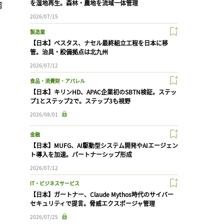
湾
を湿地再生。森林・農地を流域一体管理
2026/07/15
製造業
【日本】ベスタス、ナセル最終組立工程を日本に移
管。治具・設備拠点は北九州
2026/07/12
食品・消費財・アパレル
【日本】キリンHD、APAC企業初のSBTN検証。ステッ
プ1とステップ2で。ステップ3も視野
2026/08/01
金融
【日本】MUFG、AI駆動型システム開発やAIエージェン
ト導入を加速。パートナーシップ形成
2026/07/12
IT・ビジネスサービス
【日本】ガートナー、Claude Mythos時代のサイバー
セキュリティで提言。脅威エクスポージャ管理
2026/07/25