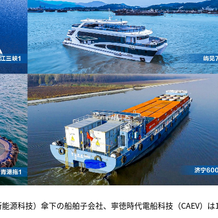
新能源科技）傘下の船舶子会社、寧徳時代電船科技（CAEV）は1