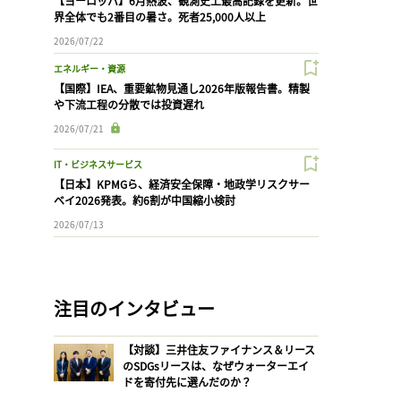
【ヨーロッパ】6月熱波、観測史上最高記録を更新。世
界全体でも2番目の暑さ。死者25,000人以上
2026/07/22
エネルギー・資源
【国際】IEA、重要鉱物見通し2026年版報告書。精製
や下流工程の分散では投資遅れ
2026/07/21
IT・ビジネスサービス
【日本】KPMGら、経済安全保障・地政学リスクサー
ベイ2026発表。約6割が中国縮小検討
2026/07/13
注目のインタビュー
【対談】三井住友ファイナンス＆リース
のSDGsリースは、なぜウォーターエイ
ドを寄付先に選んだのか？