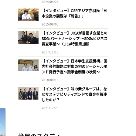
2024/04/24
【インタビュー】CSRアジア赤羽氏「日
本企業の課題は『報告』」
2015/08/03
【インタビュー】JICAが目指す企業との
SDGsパートナーシップ 〜SDGsビジネス
調査事業〜（JICA特集第1回）
2017/11/16
【インタビュー】日本学生支援機構、国
内社会的課題に対応の初のソーシャルボ
ンド発行予定〜奨学金制度の状況〜
2018/08/16
【インタビュー】味の素グループは、な
ぜサステナビリティボンドで資金を調達
したのか？
2021/12/25