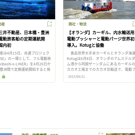
動産
商社・物流
三井不動産、日本橋・豊洲
【オランダ】カーギル、内水輸送用
電動旅客船の定期運航開
電動プッシャーと電動パージ世界初
国内初
導入。Kotugと協働
は4月15日、舟運プロジェク
食品世界大手米カーギルとオランダ海
UISE」の一環として、フル電動旅
Kotugは6月8日、オランダのアムステル
nbashi e-LINER」を4月26日か
ム港から同国ザーンダムにあるカーギル
豊洲間で定期運航開始すると発
カカオ工場までのカカオ豆輸送で、電動
間企業によるフル電動 […]
ッシャー「E-Pusher」及び電動バージ「E
2023/06/21
Barges」 […]