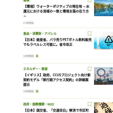
環境
【環境】ウォーターポジティブの現在地 ～水
還元における流域の一致と環境主張の在り方
～
17時間前
食品・消費財・アパレル
【日本】経産省、バラ売りPETボトル飲料販売
でもラベルレス可能に。省令改正
18時間前
エネルギー・資源
【イギリス】政府、CCUSプロジェクト向け新
契約モデル「移行期アクセス契約」の詳細案
提示
18時間前
政府・国際機関・NGO
【日本】国交省、「交通空白」解消で市区町