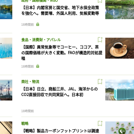
政府・国際機関・NGO
【日本】内閣官房と国交省、地下水保全政策
を強化へ。需要増、外国人利用、気候変動等
18時間前
食品・消費財・アパレル
【国際】異常気象等でコーヒー、ココア、茶
の国際価格が大きく変動。FAOが構造的対処提
唱
18時間前
商社・物流
【日本】日立、商船三井、JAL、海洋からの
CO2直接回収で共同実証へ。日本初
18時間前
戦略
【戦略】製品カーボンフットプリントは調達