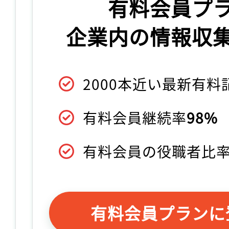
有料会員プ
企業内の情報収
2000本近い最新有
有料会員継続率
98%
有料会員の役職者比
有料会員プランに