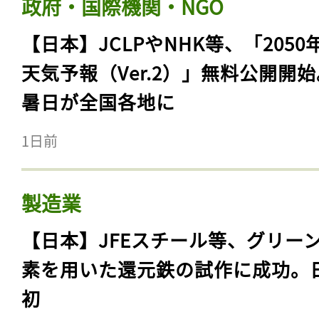
政府・国際機関・NGO
【日本】JCLPやNHK等、「2050
天気予報（Ver.2）」無料公開開
暑日が全国各地に
1日前
製造業
【日本】JFEスチール等、グリー
素を用いた還元鉄の試作に成功。
初