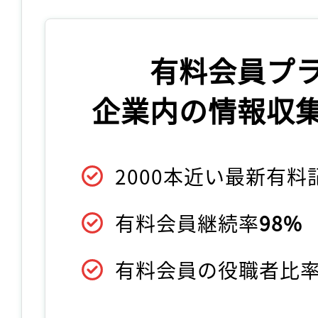
有料会員プ
企業内の情報収
2000本近い最新有
有料会員継続率
98%
有料会員の役職者比