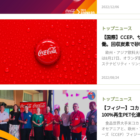
記事をお気に入りに保存するには
2022/12/06
ログインが必要です
トップニュース
ログイン
会員登録
【国際】CCEP
働。回収炭素で砂
欧州・アジア飲料大手
は8月17日、オラン
ステナビリティ・リン
2022/08/24
トップニュース
【フィジー】コカ
100%再生PET化
食品世界大手米コカ
オセアニアと、欧州・
ーズ（CCEP）フィジー法