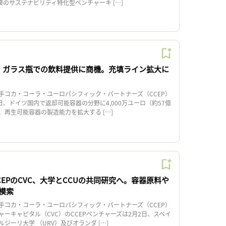
模のサステナビリティ特化型ベンチャーキ […]
P、ガラス瓶での飲料提供に商機。充填ライン拡大に
コカ・コーラ・ユーロパシフィック・パートナーズ（CCEP）
日、ドイツ国内で返却可能容器の分野に4,000万ユーロ（約57億
、再生可能容器の製造能力を拡大する […]
EPのCVC、大学とCCUの共同研究へ。容器原料や
模索
コカ・コーラ・ユーロパシフィック・パートナーズ（CCEP）
ーキャピタル（CVC）のCCEPベンチャーズは2月2日、スペイ
ジーリ大学 （URV）及びオランダ […]