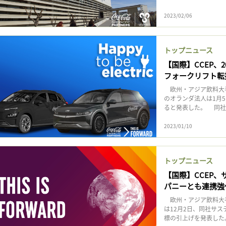
2023/02/06
トップニュース
【国際】CCEP、
フォークリフト転
欧州・アジア飲料大手
のオランダ法人は1月5
ると発表した。 同社
2023/01/10
トップニュース
【国際】CCEP
パニーとも連携強
欧州・アジア飲料大手
は12月2日、同社サステ
標の引上げを発表した。This