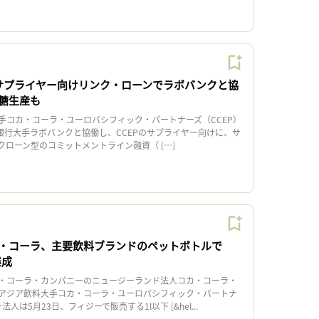
、サプライヤー向けリンク・ローンでラボバンクと協
糖生産も
コカ・コーラ・ユーロパシフィック・パートナーズ（CCEP）
ダ銀行大手ラボバンクと協働し、CCEPのサプライヤー向けに、サ
クローン型のコミットメントライン融資（ […]
・コーラ、主要飲料ブランドのペットボトルで
達成
・コーラ・カンパニーのニュージーランド法人コカ・コーラ・
アジア飲料大手コカ・コーラ・ユーロパシフィック・パートナ
人は5月23日、フィジーで販売する1l以下 [&hel...