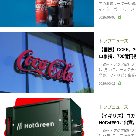
アの地域リーダーや環
ィック・パートナーズ（C
2026/06/03
トップニュース
【国際】CCEP、
ロ維持、700億円
欧州・アジア飲料大手
は3月13日、サステナビ
発表。フィリピン事業の
2026/03/17
トップニュース
【イギリス】コカ
HotGreenに出
欧州・アジア飲料大手
は11月6日、同社傘下