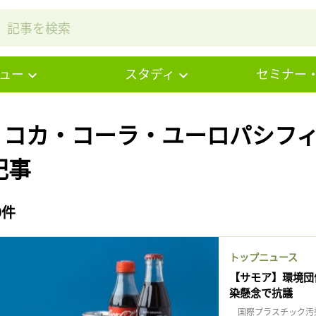
ュー
スタディ
セミナー
# コカ・コーラ・ユーロパシフ
記事
9件
トップニュース
【サモア】環境団
染懸念で抗議
国際プラスチック汚染対策ネ