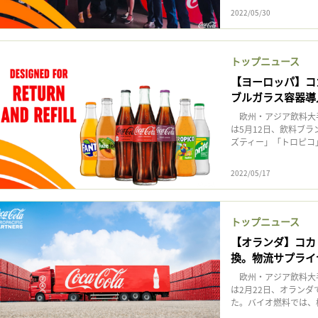
2022/05/30
トップニュース
【ヨーロッパ】コ
ブルガラス容器導
欧州・アジア飲料大手
は5月12日、飲料ブ
ズティー」「トロピコ」
2022/05/17
トップニュース
【オランダ】コカ
換。物流サプライ
欧州・アジア飲料大手
は2月22日、オラン
た。バイオ燃料では、植物