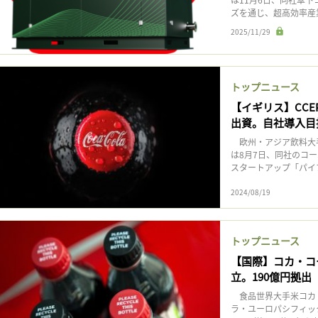
ズを通じ、超高効率産
2025/11/29
トップニュース
【イギリス】CC
出資。自社導入目
欧州・アジア飲料大手
は8月7日、同社のコ
スタートアップ「パイプ
2024/08/19
トップニュース
【国際】コカ・コ
立。190億円拠出
食品世界大手米コカ
ラ・ユーロパシフィック