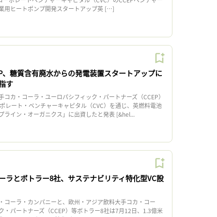
業用ヒートポンプ開発スタートアップ英 […]
EP、糖質含有廃水からの発電装置スタートアップに
指す
コカ・コーラ・ユーロパシフィック・パートナーズ（CCEP）
ーポレート・ベンチャーキャピタル（CVC）を通じ、英燃料電池
ライン・オーガニクス」に出資したと発表 [&hel...
ーラとボトラー8社、サステナビリティ特化型VC設
・コーラ・カンパニーと、欧州・アジア飲料大手コカ・コー
・パートナーズ（CCEP）等ボトラー8社は7月12日、1.3億米