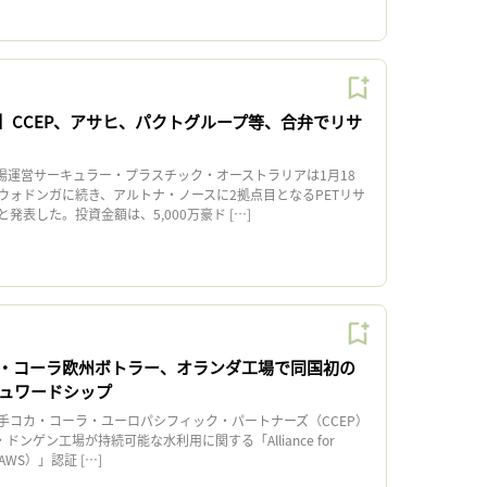
】CCEP、アサヒ、パクトグループ等、合弁でリサ
場運営サーキュラー・プラスチック・オーストラリアは1月18
ウォドンガに続き、アルトナ・ノースに2拠点目となるPETリサ
発表した。投資金額は、5,000万豪ド […]
・コーラ欧州ボトラー、オランダ工場で同国初の
チュワードシップ
コカ・コーラ・ユーロパシフィック・パートナーズ（CCEP）
ドンゲン工場が持続可能な水利用に関する「Alliance for
p（AWS）」認証 […]