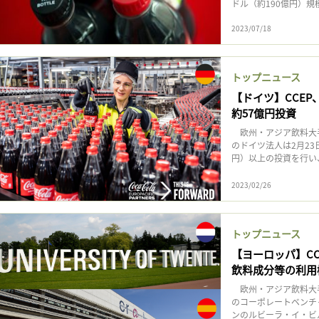
ドル（約190億円）規
2023/07/18
トップニュース
【ドイツ】CCE
約57億円投資
欧州・アジア飲料大手
のドイツ法人は2月23
円）以上の投資を行い
2023/02/26
トップニュース
【ヨーロッパ】CC
飲料成分等の利用
欧州・アジア飲料大手
のコーポレートベンチャ
ンのルビーラ・イ・ビル