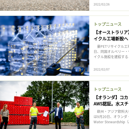
2022/02/26
トップニュース
【オーストラリア
イクル工場新設へ
豪PETリサイクル工
日、同国オルベリー・
イクル施設を建設すると
2022/02/07
トップニュース
【オランダ】コカ
AWS認証。水ス
欧州・アジア飲料大手
は9月20日、オランダ・
Water Stewardshi