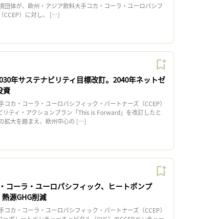
境団体が、欧州・アジア飲料大手コカ・コーラ・ユーロパシフ
CEP）に対し、 […]
2030年サステナビリティ目標改訂。2040年ネットゼ
投資
コカ・コーラ・ユーロパシフィック・パートナーズ（CCEP）
リティ・アクションプラン「This is Forward」を改訂したと
拡大を踏まえ、欧州中心の […]
・コーラ・ユーロパシフィック、ヒートポンプ
資。熱源GHG削減
コカ・コーラ・ユーロパシフィック・パートナーズ（CCEP）
コーポレートベンチャーキャピタル（CVC）のCCEPベンチャー