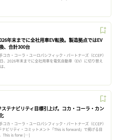
2026年末までに全社用車EV転換。製造拠点ではEV
換、合計300台
コカ・コーラ・ユーロパシフィック・パートナーズ（CCEP）
日、2026年末までに全社用車を電気自動車（EV）に切り替え
は、
、サステナビリティ目標引上げ。コカ・コーラ・カン
化
コカ・コーラ・ユーロパシフィック・パートナーズ（CCEP）
ナビリティ・コミットメント「This is forward」で掲げる目
 is forw […]