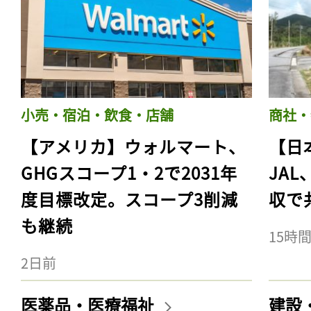
小売・宿泊・飲食・店舗
商社・
【アメリカ】ウォルマート、
【日
GHGスコープ1・2で2031年
JA
度目標改定。スコープ3削減
収で
も継続
15時
2日前
医薬品・医療福祉
建設