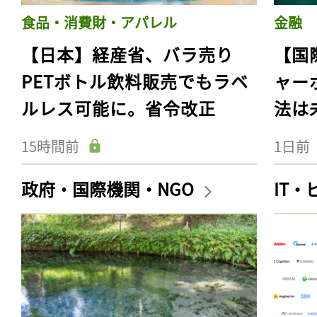
食品・消費財・アパレル
金融
【日本】経産省、バラ売り
【国
PETボトル飲料販売でもラベ
ャー
ルレス可能に。省令改正
法は
15時間前
1日前
政府・国際機関・NGO
IT