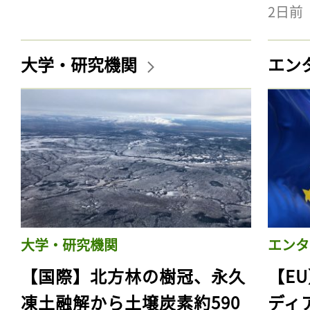
2日前
大学・研究機関
エン
大学・研究機関
エンタ
【国際】北方林の樹冠、永久
【E
凍土融解から土壌炭素約590
ディ