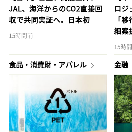
JAL、海洋からのCO2直接回
ロジ
収で共同実証へ。日本初
「移
細案
15時間前
15時
食品・消費財・アパレル
金融