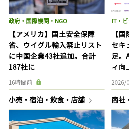
政府・国際機関・NGO
IT・
【アメリカ】国土安全保障
【国
省、ウイグル輸入禁止リスト
セキ
に中国企業43社追加。合計
足。
187社に
ィ向
16時間前
2026/
小売・宿泊・飲食・店舗
商社