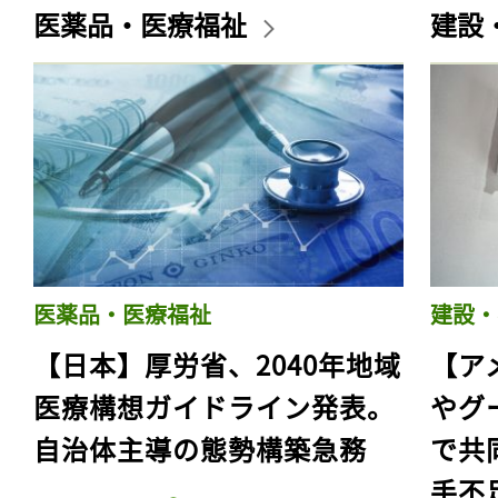
医薬品・医療福祉
建設
医薬品・医療福祉
建設・
【日本】厚労省、2040年地域
【ア
医療構想ガイドライン発表。
やグ
自治体主導の態勢構築急務
で共
手不