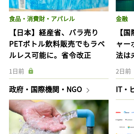
食品・消費財・アパレル
金融
【日本】経産省、バラ売り
【国
PETボトル飲料販売でもラベ
ャー
ルレス可能に。省令改正
法は
1日前
2日前
政府・国際機関・NGO
IT