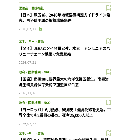
医薬品・医療福祉
【日本】厚労省、2040年地域医療構想ガイドライン発
表。自治体主導の態勢構築急務
2026/07/12
エネルギー・資源
【タイ】JERAとタイ発電公社、水素・アンモニアのバ
リューチェーン構築で覚書締結
2026/07/21
政府・国際機関・NGO
【国際】南極海に世界最大の海洋保護区誕生。南極海
洋生物資源保存条約で加盟国が合意
2016/11/16
政府・国際機関・NGO
【ヨーロッパ】6月熱波、観測史上最高記録を更新。世
界全体でも2番目の暑さ。死者25,000人以上
2026/07/22
エネルギー・資源