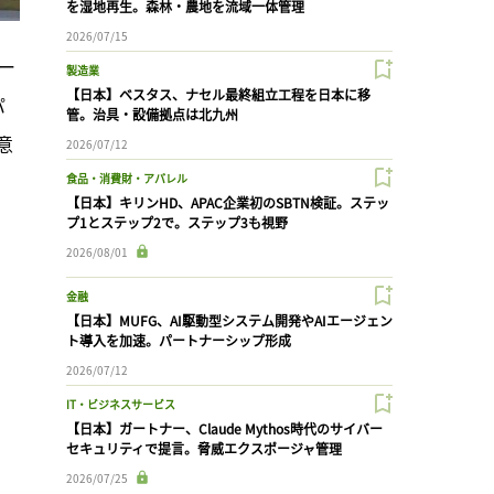
を湿地再生。森林・農地を流域一体管理
2026/07/15
ー
製造業
【日本】ベスタス、ナセル最終組立工程を日本に移
パ
管。治具・設備拠点は北九州
意
2026/07/12
食品・消費財・アパレル
【日本】キリンHD、APAC企業初のSBTN検証。ステッ
プ1とステップ2で。ステップ3も視野
2026/08/01
金融
【日本】MUFG、AI駆動型システム開発やAIエージェン
ト導入を加速。パートナーシップ形成
2026/07/12
IT・ビジネスサービス
【日本】ガートナー、Claude Mythos時代のサイバー
セキュリティで提言。脅威エクスポージャ管理
2026/07/25