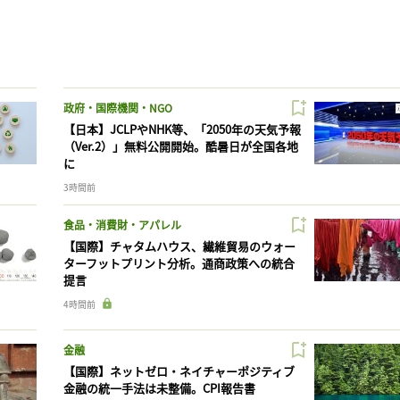
政府・国際機関・NGO
【日本】JCLPやNHK等、「2050年の天気予報
（Ver.2）」無料公開開始。酷暑日が全国各地
に
3時間前
食品・消費財・アパレル
【国際】チャタムハウス、繊維貿易のウォー
ターフットプリント分析。通商政策への統合
提言
4時間前
金融
【国際】ネットゼロ・ネイチャーポジティブ
金融の統一手法は未整備。CPI報告書