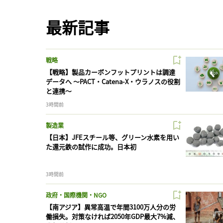
最新記事
戦略
【戦略】製品カーボンフットプリントは調達
データへ 〜PACT・Catena-X・ウラノスの役割
と連携〜
3時間前
製造業
【日本】JFEスチール等、グリーン水素を用い
た還元鉄の試作に成功。日本初
3時間前
政府・国際機関・NGO
【南アジア】異常高温で年間3100万人分の労
働損失。対策なければ2050年GDP最大7%減、