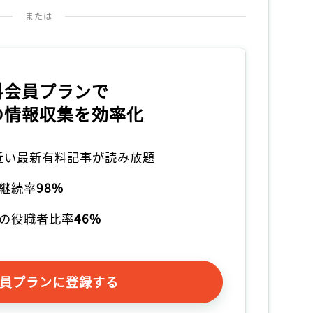
または
料会員プランで
の情報収集を効率化
本近い最新有料記事が読み放題
継続率
98%
の役職者比率
46%
員プランに登録する