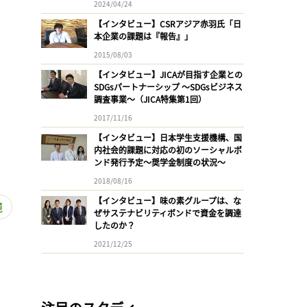
2024/04/24
【インタビュー】CSRアジア赤羽氏「日
本企業の課題は『報告』」
2015/08/03
【インタビュー】JICAが目指す企業との
SDGsパートナーシップ 〜SDGsビジネス
調査事業〜（JICA特集第1回）
2017/11/16
【インタビュー】日本学生支援機構、国
内社会的課題に対応の初のソーシャルボ
ンド発行予定〜奨学金制度の状況〜
2018/08/16
【インタビュー】味の素グループは、な
境
ぜサステナビリティボンドで資金を調達
したのか？
2021/12/25