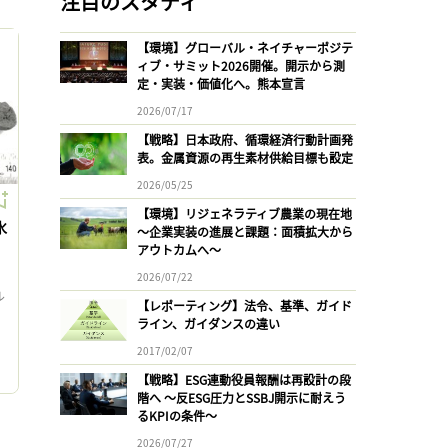
注目のスタディ
【環境】グローバル・ネイチャーポジテ
ィブ・サミット2026開催。開示から測
定・実装・価値化へ。熊本宣言
2026/07/17
【戦略】日本政府、循環経済行動計画発
表。金属資源の再生素材供給目標も設定
2026/05/25
【環境】リジェネラティブ農業の現在地
水
〜企業実装の進展と課題：面積拡大から
アウトカムへ〜
2026/07/22
ル
【レポーティング】法令、基準、ガイド
ライン、ガイダンスの違い
ロ
2017/02/07
【戦略】ESG連動役員報酬は再設計の段
階へ 〜反ESG圧力とSSBJ開示に耐えう
るKPIの条件〜
2026/07/27