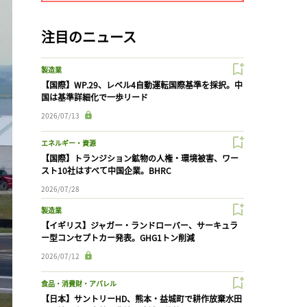
注目のニュース
製造業
【国際】WP.29、レベル4自動運転国際基準を採択。中
国は基準詳細化で一歩リード
2026/07/13
エネルギー・資源
【国際】トランジション鉱物の人権・環境被害、ワー
スト10社はすべて中国企業。BHRC
2026/07/28
製造業
【イギリス】ジャガー・ランドローバー、サーキュラ
ー型コンセプトカー発表。GHG1トン削減
2026/07/12
食品・消費財・アパレル
【日本】サントリーHD、熊本・益城町で耕作放棄水田