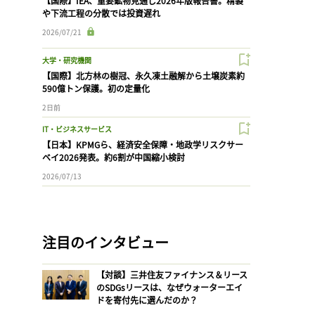
【国際】IEA、重要鉱物見通し2026年版報告書。精製
や下流工程の分散では投資遅れ
2026/07/21
大学・研究機関
【国際】北方林の樹冠、永久凍土融解から土壌炭素約
590億トン保護。初の定量化
2日前
IT・ビジネスサービス
【日本】KPMGら、経済安全保障・地政学リスクサー
ベイ2026発表。約6割が中国縮小検討
2026/07/13
注目のインタビュー
【対談】三井住友ファイナンス＆リース
のSDGsリースは、なぜウォーターエイ
ドを寄付先に選んだのか？