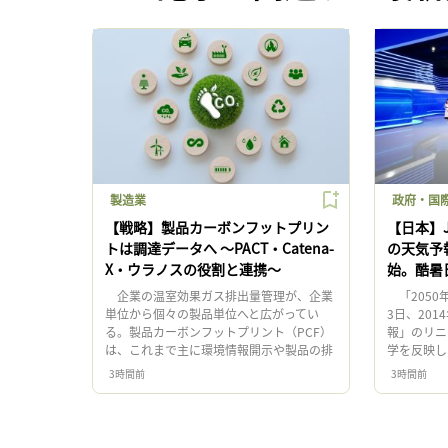
製造業
政府・国際
【戦略】製品カーボンフットプリン
【日本】J
トは調達データへ 〜PACT・Catena-
の天気予報
X・ウラノスの役割と連携〜
始。酷暑
企業の温室効果ガス排出量管理が、企業
「2050
単位から個々の製品単位へと広がってい
3日、201
る。製品カーボンフットプリント（PCF）
報」のリニ
は、これまで主に環境情報開示や製品の排
学を反映し
出量算定に用いられてきた。しかし現在、
作委員会 
3時間前
3時間前
PCFをサプライチェーン上で企 […]
員会は、 [