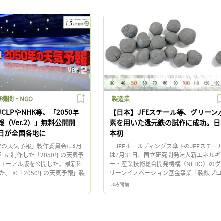
機関・NGO
製造業
CLPやNHK等、「2050年
【日本】JFEスチール等、グリーン
（Ver.2）」無料公開開
素を用いた還元鉄の試作に成功。日
日が全国各地に
本初
年の天気予報」製作委員会は8月
JFEホールディングス傘下のJFEスチー
4年に制作した「2050年の天気予
は7月31日、国立研究開発法人新エネルギ
ューアル版を公開した。最新科
ー・産業技術総合開発機構（NEDO）のグ
た。 ©「2050年の天気予報」製
リーンイノベーション基金事業「製鉄プ
「2050年の天気予報」製作委
セスにおける水素活用」プロジェクトの
3時間前
…]
「直接水素還元技術の開 […]