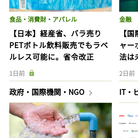
食品・消費財・アパレル
金融
【日本】経産省、バラ売り
【国
PETボトル飲料販売でもラベ
ャー
ルレス可能に。省令改正
法は
1日前
2日前
政府・国際機関・NGO
IT