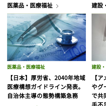
医薬品・医療福祉
建設
医薬品・医療福祉
建設・
【日本】厚労省、2040年地域
【ア
医療構想ガイドライン発表。
やグ
自治体主導の態勢構築急務
で共
手不