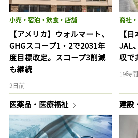
小売・宿泊・飲食・店舗
商社・
【アメリカ】ウォルマート、
【日
GHGスコープ1・2で2031年
JA
度目標改定。スコープ3削減
収で
も継続
19時
2日前
医薬品・医療福祉
建設