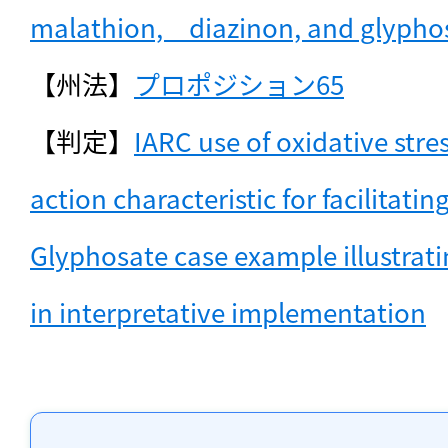
malathion,　diazinon, and glypho
【州法】
プロポジション65
【判定】
IARC use of oxidative stre
action characteristic for facilitating
Glyphosate case example illustratin
in interpretative implementation