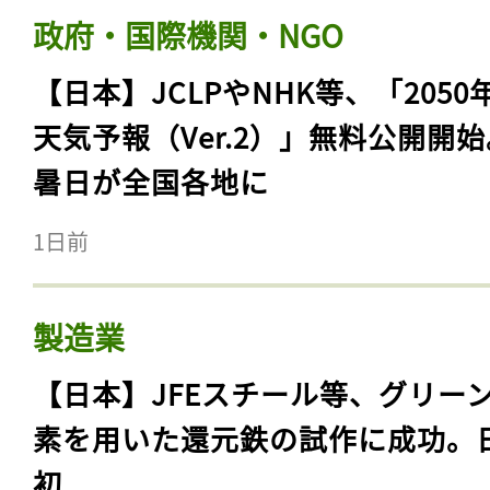
政府・国際機関・NGO
【日本】JCLPやNHK等、「2050
天気予報（Ver.2）」無料公開開
暑日が全国各地に
1日前
製造業
【日本】JFEスチール等、グリー
素を用いた還元鉄の試作に成功。
初