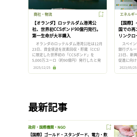
商社・物流
エネルギ
【オランダ】ロッテルダム港湾公
【国際】
社、世界初CCSボンド90億円発行。
国での再
第一生命が大半購入
リンクロ
オランダのロッテルダム港湾公社は12月
スペイン
23日、資金使途を炭素回収・貯蔵（CCS）
銀行グルー
に限定した世界初の「CCSボンド」を
23日、新
5,000万ユーロ（約90億円）発行したと発
促進に向け
表した。 今回のスキームの構築では、
イベルドロ
2025/12/25
2023/05/25
ここから先は登録ユ […]
を通じ、ブ
最新記事
政府・国際機関・NGO
【国際】ゴールド・スタンダード、電力・飲