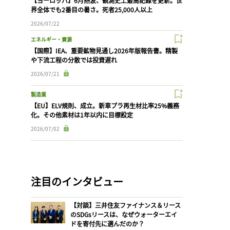
【ヨーロッパ】6月熱波、観測史上最高記録を更新。世
界全体でも2番目の暑さ。死者25,000人以上
2026/07/22
エネルギー・資源
【国際】IEA、重要鉱物見通し2026年版報告書。精製
や下流工程の分散では投資遅れ
2026/07/21
製造業
【EU】ELV規則、成立。新車プラ再生材比率25%義務
化。その他素材は1年以内に目標設定
2026/07/02
注目のインタビュー
【対談】三井住友ファイナンス＆リース
のSDGsリースは、なぜウォーターエイ
ドを寄付先に選んだのか？