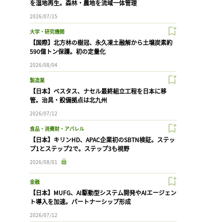
を湿地再生。森林・農地を流域一体管理
2026/07/15
大学・研究機関
【国際】北方林の樹冠、永久凍土融解から土壌炭素約
590億トン保護。初の定量化
2026/08/04
製造業
【日本】ベスタス、ナセル最終組立工程を日本に移
管。治具・設備拠点は北九州
2026/07/12
食品・消費財・アパレル
【日本】キリンHD、APAC企業初のSBTN検証。ステッ
プ1とステップ2で。ステップ3も視野
2026/08/01
金融
【日本】MUFG、AI駆動型システム開発やAIエージェン
ト導入を加速。パートナーシップ形成
2026/07/12