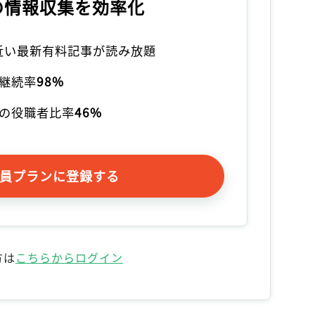
の情報収集を効率化
本近い最新有料記事が読み放題
継続率
98%
の役職者比率
46%
員プランに登録する
方は
こちらからログイン