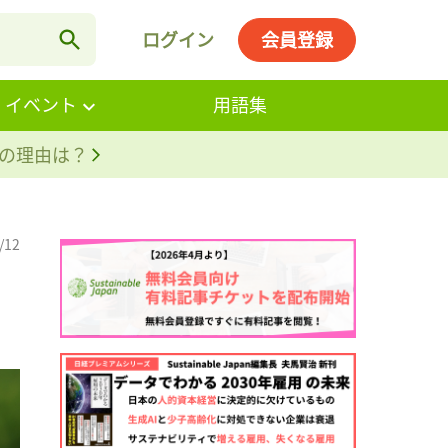
ログイン
会員登録
・イベント
用語集
。その理由は？
/12
。