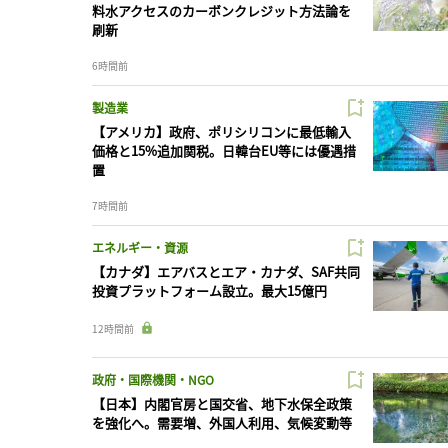
料水アクセスのカーボンクレジット方法論を
刷新
6時間前
製造業
【アメリカ】政府、ポリシリコンに最低輸入
価格と15%追加関税。日韓台EU等には優遇措
置
7時間前
エネルギー・資源
【カナダ】エアバスとエア・カナダ、SAF共同
投資プラットフォーム設立。最大15億円
12時間前
政府・国際機関・NGO
【日本】内閣官房と国交省、地下水保全政策
を強化へ。需要増、外国人利用、気候変動等