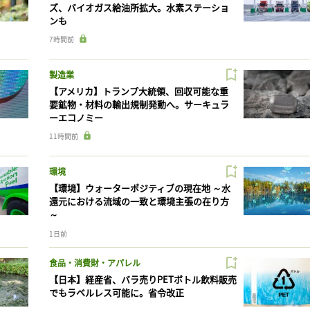
ズ、バイオガス給油所拡大。水素ステーショ
ンも
7時間前
製造業
【アメリカ】トランプ大統領、回収可能な重
要鉱物・材料の輸出規制発動へ。サーキュラ
ーエコノミー
11時間前
環境
【環境】ウォーターポジティブの現在地 ～水
還元における流域の一致と環境主張の在り方
～
1日前
食品・消費財・アパレル
【日本】経産省、バラ売りPETボトル飲料販売
でもラベルレス可能に。省令改正