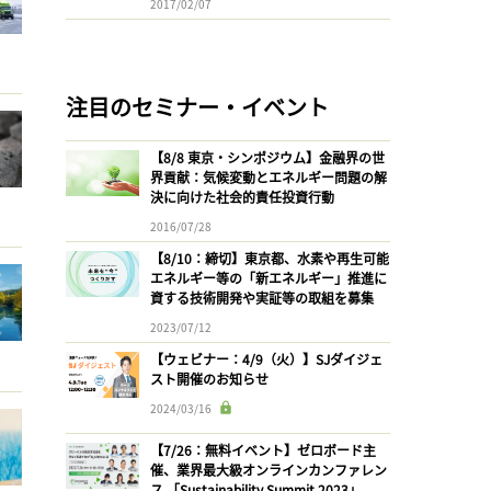
2017/02/07
注目のセミナー・イベント
【8/8 東京・シンポジウム】金融界の世
界貢献：気候変動とエネルギー問題の解
決に向けた社会的責任投資行動
2016/07/28
【8/10：締切】東京都、水素や再生可能
エネルギー等の「新エネルギー」推進に
資する技術開発や実証等の取組を募集
2023/07/12
【ウェビナー：4/9（火）】SJダイジェ
スト開催のお知らせ
2024/03/16
【7/26：無料イベント】ゼロボード主
催、業界最大級オンラインカンファレン
ス 「Sustainability Summit 2023」