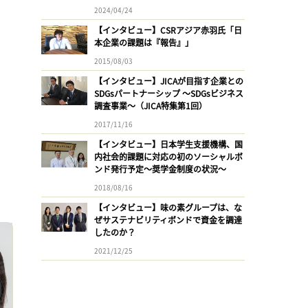
2024/04/24
【インタビュー】CSRアジア赤羽氏「日
本企業の課題は『報告』」
2015/08/03
【インタビュー】JICAが目指す企業との
SDGsパートナーシップ 〜SDGsビジネス
調査事業〜（JICA特集第1回）
2017/11/16
【インタビュー】日本学生支援機構、国
内社会的課題に対応の初のソーシャルボ
ンド発行予定〜奨学金制度の状況〜
2018/08/16
【インタビュー】味の素グループは、な
ぜサステナビリティボンドで資金を調達
したのか？
2021/12/25