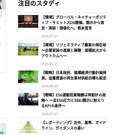
注目のスタディ
【環境】グローバル・ネイチャーポジテ
ィブ・サミット2026開催。開示から測
定・実装・価値化へ。熊本宣言
女
2026/07/17
人
【環境】リジェネラティブ農業の現在地
ベ
〜企業実装の進展と課題：面積拡大から
アウトカムへ〜
2026/07/22
【戦略】日本政府、循環経済行動計画発
表。金属資源の再生素材供給目標も設定
2026/05/25
【戦略】ESG連動役員報酬は再設計の段
階へ 〜反ESG圧力とSSBJ開示に耐えう
るKPIの条件〜
2026/07/27
【レポーティング】法令、基準、ガイド
ライン、ガイダンスの違い