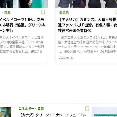
ー・資源
製造業
イベルドローラとIFC、新興
【アメリカ】カミンズ、人種平等推
エネ移行で協働。グリーン&
進ファンドにLP出資。有色人種・
ーン実行
性経営米国企業特化
電力大手イベルドローラと世界
米重工業大手カミンズは9月8日、有色
プの国際金融公社（IFC）は5月
種・女性経営の米国企業特化の米プライ
興国での再生可能エネルギー移行
ートエクイティReinventure Capitalに対
協働すると発表した。IFCから
し、500万米ドル（約7億円）のLP出資を
ーラへのグリーンファイナンス
行うと発表した。 Reinventure […]
2022/09/21
ラジル、ポー […]
エネルギー・資源
【カナダ】クリーン・エナジー・フューエル