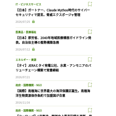
IT・ビジネスサービス
【日本】ガートナー、Claude Mythos時代のサイバー
セキュリティで提言。脅威エクスポージャ管理
2026/07/25
医薬品・医療福祉
【日本】厚労省、2040年地域医療構想ガイドライン発
表。自治体主導の態勢構築急務
2026/07/12
エネルギー・資源
【タイ】JERAとタイ発電公社、水素・アンモニアのバ
リューチェーン構築で覚書締結
2026/07/21
政府・国際機関・NGO
【国際】南極海に世界最大の海洋保護区誕生。南極海
洋生物資源保存条約で加盟国が合意
2016/11/16
政府・国際機関・NGO