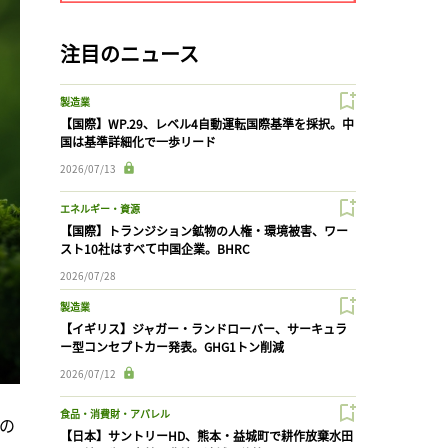
注目のニュース
製造業
【国際】WP.29、レベル4自動運転国際基準を採択。中
国は基準詳細化で一歩リード
2026/07/13
エネルギー・資源
【国際】トランジション鉱物の人権・環境被害、ワー
スト10社はすべて中国企業。BHRC
2026/07/28
製造業
【イギリス】ジャガー・ランドローバー、サーキュラ
ー型コンセプトカー発表。GHG1トン削減
2026/07/12
食品・消費財・アパレル
の
【日本】サントリーHD、熊本・益城町で耕作放棄水田