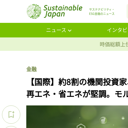
サステナビリティ・
ESG金融のニュース
ニュース
インタビ
時価総額上位
金融
【国際】約8割の機関投資家
再エネ・省エネが堅調。モ