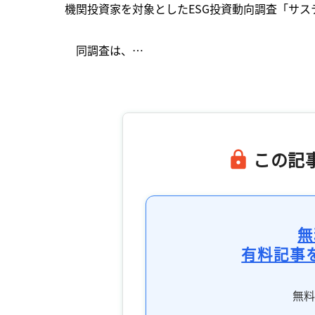
機関投資家を対象としたESG投資動向調査「サス
　同調査は、…

この記
無
有料記事
無