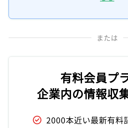
または
有料会員プ
企業内の情報収
2000本近い最新有料