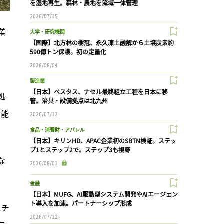
を湿地再生。森林・農地を流域一体管理
2026/07/15
業
大学・研究機関
【国際】北方林の樹冠、永久凍土融解から土壌炭素約
590億トン保護。初の定量化
2026/08/04
製造業
【日本】ベスタス、ナセル最終組立工程を日本に移
処
管。治具・設備拠点は北九州
可能
2026/07/12
食品・消費財・アパレル
【日本】キリンHD、APAC企業初のSBTN検証。ステッ
プ1とステップ2で。ステップ3も視野
な
2026/08/01
金融
【日本】MUFG、AI駆動型システム開発やAIエージェン
ト導入を加速。パートナーシップ形成
スチ
2026/07/12