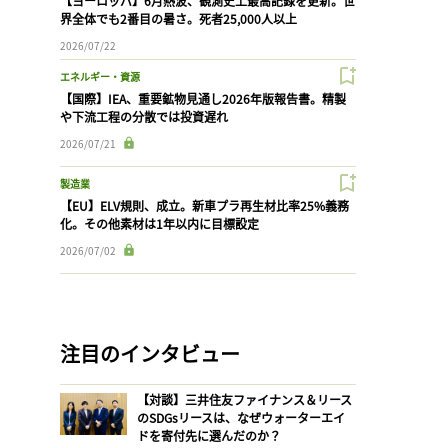
【ヨーロッパ】6月熱波、観測史上最高記録を更新。世
界全体でも2番目の暑さ。死者25,000人以上
2026/07/22
エネルギー・資源
【国際】IEA、重要鉱物見通し2026年版報告書。精製
や下流工程の分散では投資遅れ
2026/07/21
製造業
【EU】ELV規則、成立。新車プラ再生材比率25%義務
化。その他素材は1年以内に目標設定
2026/07/02
注目のインタビュー
【対談】三井住友ファイナンス＆リース
のSDGsリースは、なぜウォーターエイ
ドを寄付先に選んだのか？