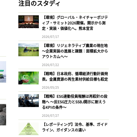
注目のスタディ
【環境】グローバル・ネイチャーポジテ
ィブ・サミット2026開催。開示から測
定・実装・価値化へ。熊本宣言
2026/07/17
【環境】リジェネラティブ農業の現在地
〜企業実装の進展と課題：面積拡大から
アウトカムへ〜
2026/07/22
【戦略】日本政府、循環経済行動計画発
表。金属資源の再生素材供給目標も設定
2026/05/25
【戦略】ESG連動役員報酬は再設計の段
階へ 〜反ESG圧力とSSBJ開示に耐えう
るKPIの条件〜
2026/07/27
【レポーティング】法令、基準、ガイド
ライン、ガイダンスの違い