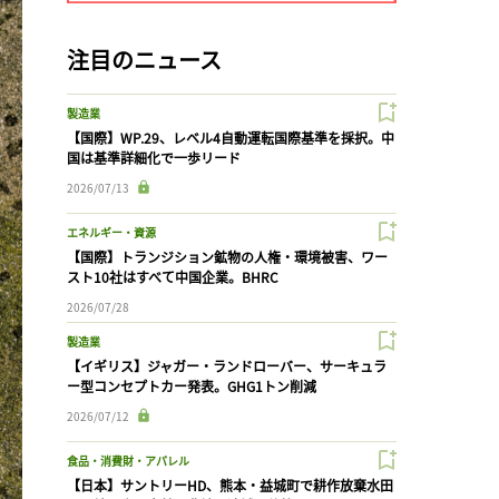
注目のニュース
製造業
【国際】WP.29、レベル4自動運転国際基準を採択。中
国は基準詳細化で一歩リード
2026/07/13
エネルギー・資源
【国際】トランジション鉱物の人権・環境被害、ワー
スト10社はすべて中国企業。BHRC
2026/07/28
製造業
【イギリス】ジャガー・ランドローバー、サーキュラ
ー型コンセプトカー発表。GHG1トン削減
2026/07/12
食品・消費財・アパレル
【日本】サントリーHD、熊本・益城町で耕作放棄水田