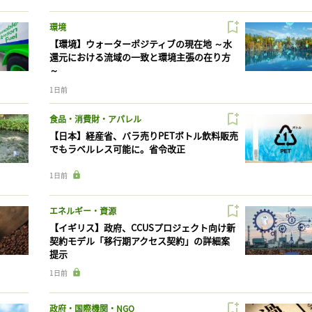
環境
【環境】ウォーターポジティブの現在地 ～水
還元における流域の一致と環境主張の在り方
～
1日前
食品・消費財・アパレル
【日本】経産省、バラ売りPETボトル飲料販売
でもラベルレス可能に。省令改正
1日前
エネルギー・資源
【イギリス】政府、CCUSプロジェクト向け新
契約モデル「移行期アクセス契約」の詳細案
提示
1日前
政府・国際機関・NGO