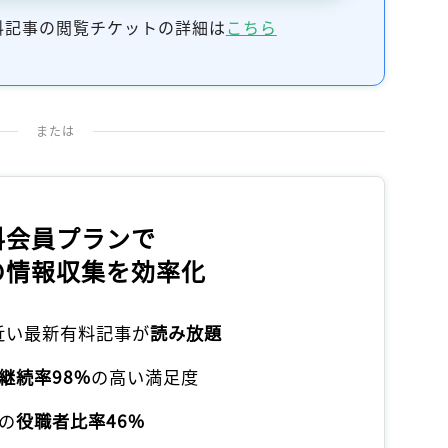
料記事の閲覧チケットの詳細は
こちら
または
料会員プランで
の情報収集を効率化
本近い最新有料記事が
読み放題
継続率98%
の高い満足度
の
役職者比率46%