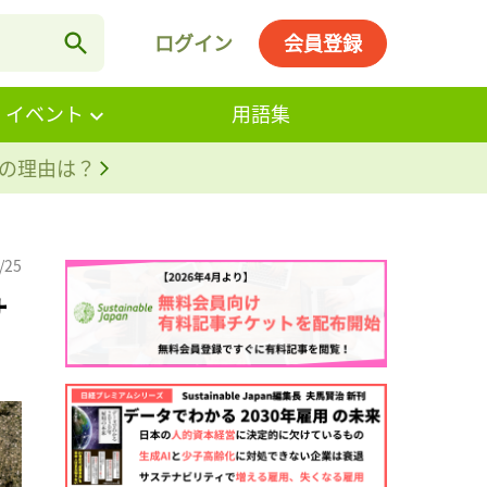
ログイン
会員登録
・イベント
用語集
。その理由は？
/25
サ