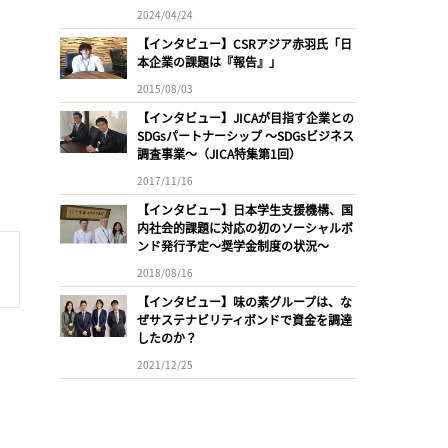
2024/04/24
【インタビュー】CSRアジア赤羽氏「日
本企業の課題は『報告』」
2015/08/03
【インタビュー】JICAが目指す企業との
SDGsパートナーシップ 〜SDGsビジネス
調査事業〜（JICA特集第1回）
2017/11/16
【インタビュー】日本学生支援機構、国
内社会的課題に対応の初のソーシャルボ
ンド発行予定〜奨学金制度の状況〜
2018/08/16
【インタビュー】味の素グループは、な
ぜサステナビリティボンドで資金を調達
したのか？
2021/12/25