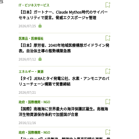
包
IT・ビジネスサービス
【日本】ガートナー、Claude Mythos時代のサイバー
セキュリティで提言。脅威エクスポージャ管理
2026/07/25
医薬品・医療福祉
【日本】厚労省、2040年地域医療構想ガイドライン発
表。自治体主導の態勢構築急務
2026/07/12
エネルギー・資源
【タイ】JERAとタイ発電公社、水素・アンモニアのバ
リューチェーン構築で覚書締結
2026/07/21
政府・国際機関・NGO
【国際】南極海に世界最大の海洋保護区誕生。南極海
洋生物資源保存条約で加盟国が合意
2016/11/16
政府・国際機関・NGO