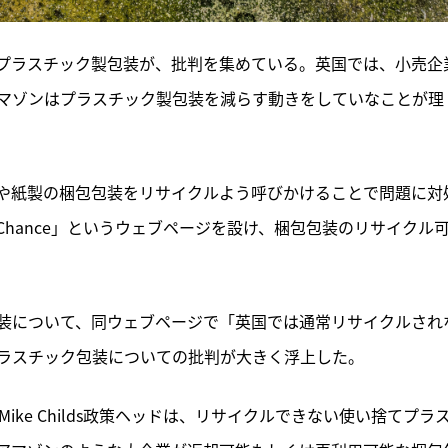
るプラスチック製包装が、批判を集めている。英国では、小売企
マゾンはプラスチック製包装を減らす動きをしていなことが理
や紙製の梱包包装をリサイクルよう呼びかけることで問題に対
nd Chance」というウェブページを設け、梱包包装のリサイクル
装について、同ウェブページで「英国では通常リサイクルされ
ラスチック包装についての批判が大きく浮上した。
FoE）のMike Childs政策ヘッドは、リサイクルできない使い捨てプラ