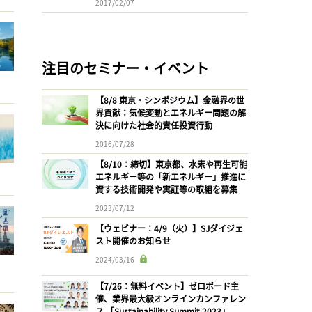
2017/02/07
注目のセミナー・イベント
【8/8 東京・シンポジウム】金融界の世
界貢献：気候変動とエネルギー問題の解
決に向けた社会的責任投資行動
2016/07/28
【8/10：締切】東京都、水素や再生可能
エネルギー等の「新エネルギー」推進に
資する技術開発や実証等の取組を募集
2023/07/12
【ウェビナー：4/9（火）】SJダイジェ
スト開催のお知らせ
2024/03/16
【7/26：無料イベント】ゼロボード主
催、業界最大級オンラインカンファレン
ス 「Sustainability Summit 2023」