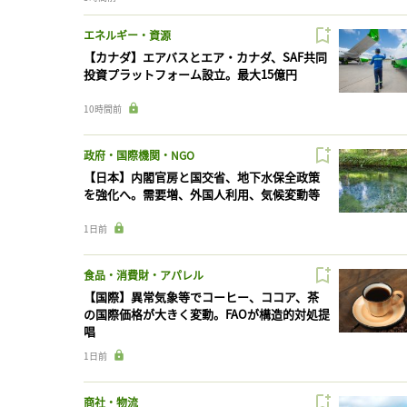
エネルギー・資源
【カナダ】エアバスとエア・カナダ、SAF共同
投資プラットフォーム設立。最大15億円
10時間前
政府・国際機関・NGO
【日本】内閣官房と国交省、地下水保全政策
を強化へ。需要増、外国人利用、気候変動等
1日前
食品・消費財・アパレル
【国際】異常気象等でコーヒー、ココア、茶
の国際価格が大きく変動。FAOが構造的対処提
唱
1日前
商社・物流