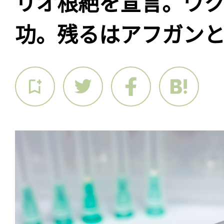
リオ根絶を宣言。ワ
功。残るはアフガン