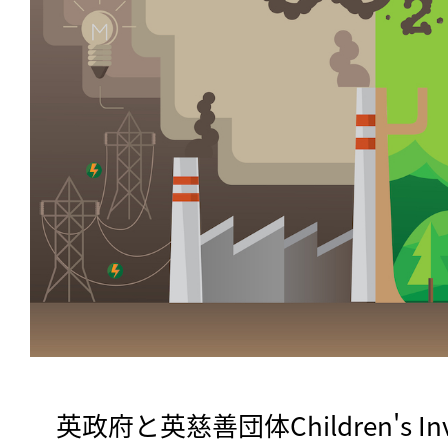
　英政府と英慈善団体Children's Inves