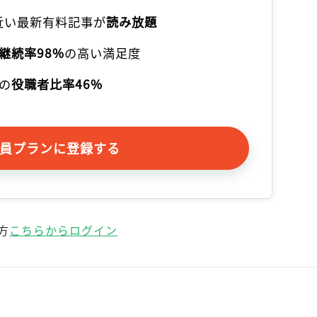
記事をお気に入りに保存するには
本近い最新有料記事が
読み放題
ログインが必要です
継続率98%
の高い満足度
ログイン
会員登録
の
役職者比率46%
員プランに登録する
方
こちらからログイン