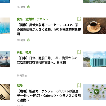
9時間前
食品・消費財・アパレル
【国際】異常気象等でコーヒー、ココア、茶
の国際価格が大きく変動。FAOが構造的対処提
唱
9時間前
商社・物流
【日本】日立、商船三井、JAL、海洋からの
CO2直接回収で共同実証へ。日本初
10時間前
戦略
【戦略】製品カーボンフットプリントは調達
データへ 〜PACT・Catena-X・ウラノスの役割
と連携〜