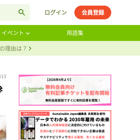
ログイン
会員登録
・イベント
用語集
。その理由は？
/13
参