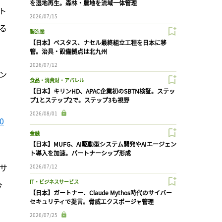
を湿地再生。森林・農地を流域一体管理
ト
2026/07/15
る
製造業
【日本】ベスタス、ナセル最終組立工程を日本に移
管。治具・設備拠点は北九州
2026/07/12
ン
食品・消費財・アパレル
【日本】キリンHD、APAC企業初のSBTN検証。ステッ
プ1とステップ2で。ステップ3も視野
2026/08/01
0
金融
【日本】MUFG、AI駆動型システム開発やAIエージェン
ト導入を加速。パートナーシップ形成
のサ
2026/07/12
IT・ビジネスサービス
今
【日本】ガートナー、Claude Mythos時代のサイバー
セキュリティで提言。脅威エクスポージャ管理
2026/07/25