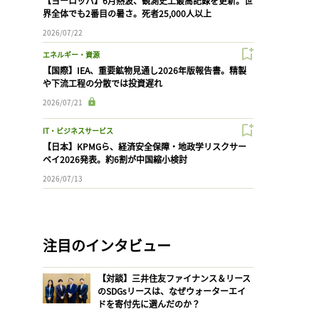
【ヨーロッパ】6月熱波、観測史上最高記録を更新。世
界全体でも2番目の暑さ。死者25,000人以上
2026/07/22
エネルギー・資源
【国際】IEA、重要鉱物見通し2026年版報告書。精製
や下流工程の分散では投資遅れ
2026/07/21
IT・ビジネスサービス
【日本】KPMGら、経済安全保障・地政学リスクサー
ベイ2026発表。約6割が中国縮小検討
2026/07/13
注目のインタビュー
【対談】三井住友ファイナンス＆リース
のSDGsリースは、なぜウォーターエイ
ドを寄付先に選んだのか？