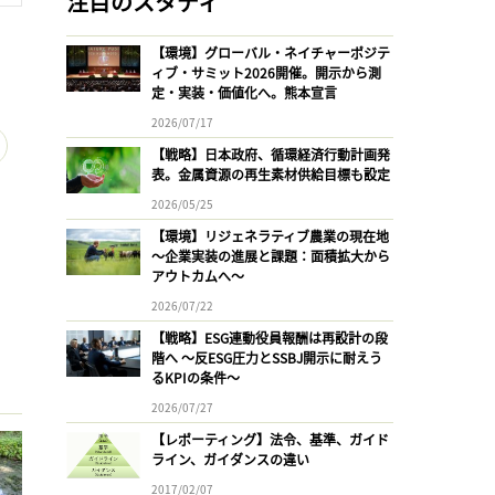
注目のスタディ
【環境】グローバル・ネイチャーポジテ
ィブ・サミット2026開催。開示から測
定・実装・価値化へ。熊本宣言
2026/07/17
【戦略】日本政府、循環経済行動計画発
表。金属資源の再生素材供給目標も設定
2026/05/25
【環境】リジェネラティブ農業の現在地
〜企業実装の進展と課題：面積拡大から
アウトカムへ〜
2026/07/22
【戦略】ESG連動役員報酬は再設計の段
階へ 〜反ESG圧力とSSBJ開示に耐えう
るKPIの条件〜
2026/07/27
【レポーティング】法令、基準、ガイド
ライン、ガイダンスの違い
2017/02/07