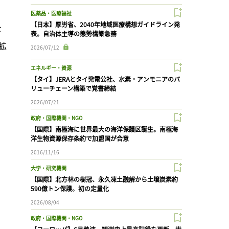
、
医薬品・医療福祉
【日本】厚労省、2040年地域医療構想ガイドライン発
を
表。自治体主導の態勢構築急務
拡
2026/07/12
エネルギー・資源
【タイ】JERAとタイ発電公社、水素・アンモニアのバ
リューチェーン構築で覚書締結
2026/07/21
政府・国際機関・NGO
【国際】南極海に世界最大の海洋保護区誕生。南極海
洋生物資源保存条約で加盟国が合意
2016/11/16
大学・研究機関
【国際】北方林の樹冠、永久凍土融解から土壌炭素約
590億トン保護。初の定量化
2026/08/04
政府・国際機関・NGO