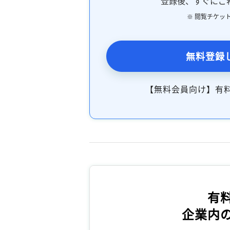
登録後、すぐにご
※ 閲覧チケッ
無料登録
【無料会員向け】有
有
企業内