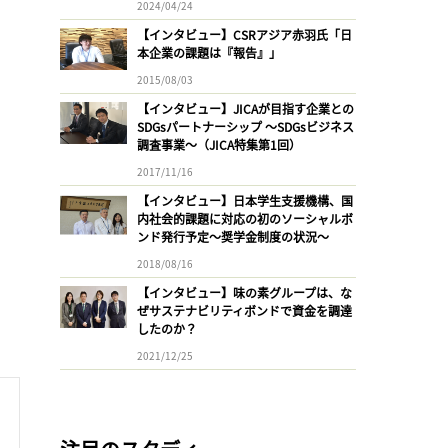
2024/04/24
【インタビュー】CSRアジア赤羽氏「日
本企業の課題は『報告』」
2015/08/03
【インタビュー】JICAが目指す企業との
SDGsパートナーシップ 〜SDGsビジネス
調査事業〜（JICA特集第1回）
2017/11/16
【インタビュー】日本学生支援機構、国
内社会的課題に対応の初のソーシャルボ
ンド発行予定〜奨学金制度の状況〜
2018/08/16
【インタビュー】味の素グループは、な
ぜサステナビリティボンドで資金を調達
したのか？
2021/12/25