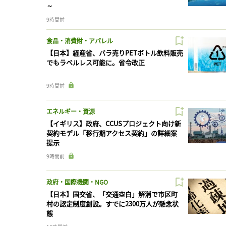
～
9時間前
食品・消費財・アパレル
【日本】経産省、バラ売りPETボトル飲料販売
でもラベルレス可能に。省令改正
9時間前
エネルギー・資源
【イギリス】政府、CCUSプロジェクト向け新
契約モデル「移行期アクセス契約」の詳細案
提示
9時間前
政府・国際機関・NGO
【日本】国交省、「交通空白」解消で市区町
村の認定制度創設。すでに2300万人が懸念状
態