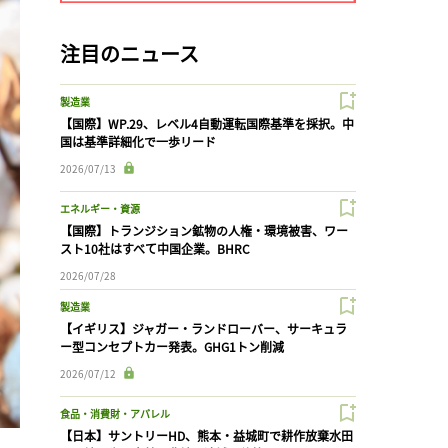
注目のニュース
製造業
【国際】WP.29、レベル4自動運転国際基準を採択。中
国は基準詳細化で一歩リード
2026/07/13
エネルギー・資源
【国際】トランジション鉱物の人権・環境被害、ワー
スト10社はすべて中国企業。BHRC
2026/07/28
製造業
【イギリス】ジャガー・ランドローバー、サーキュラ
ー型コンセプトカー発表。GHG1トン削減
2026/07/12
食品・消費財・アパレル
【日本】サントリーHD、熊本・益城町で耕作放棄水田