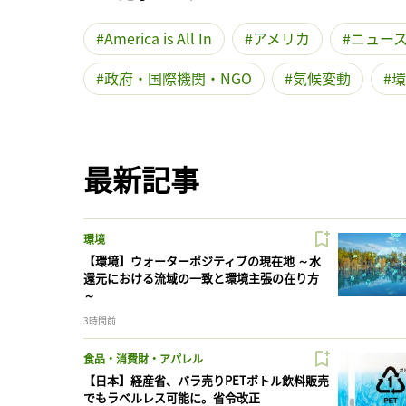
America is All In
アメリカ
ニュー
政府・国際機関・NGO
気候変動
環
最新記事
環境
【環境】ウォーターポジティブの現在地 ～水
還元における流域の一致と環境主張の在り方
～
3時間前
食品・消費財・アパレル
【日本】経産省、バラ売りPETボトル飲料販売
でもラベルレス可能に。省令改正