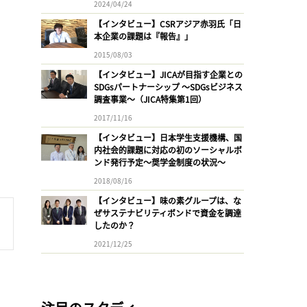
2024/04/24
【インタビュー】CSRアジア赤羽氏「日
本企業の課題は『報告』」
2015/08/03
【インタビュー】JICAが目指す企業との
SDGsパートナーシップ 〜SDGsビジネス
調査事業〜（JICA特集第1回）
2017/11/16
【インタビュー】日本学生支援機構、国
内社会的課題に対応の初のソーシャルボ
ンド発行予定〜奨学金制度の状況〜
2018/08/16
【インタビュー】味の素グループは、な
ぜサステナビリティボンドで資金を調達
したのか？
2021/12/25