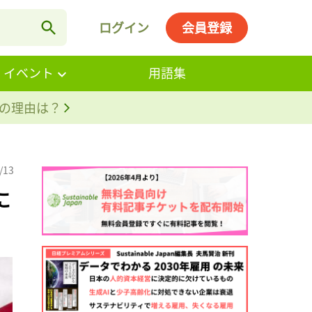
ログイン
会員登録
・イベント
用語集
。その理由は？
/13
に