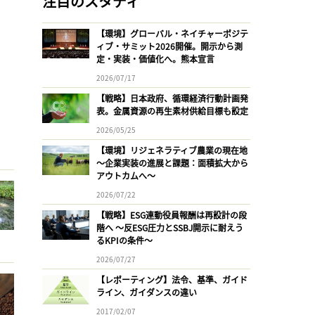
注目のスタディ
【環境】グローバル・ネイチャーポジテ
ィブ・サミット2026開催。開示から測
定・実装・価値化へ。熊本宣言
2026/07/17
【戦略】日本政府、循環経済行動計画発
表。金属資源の再生素材供給目標も設定
2026/05/25
【環境】リジェネラティブ農業の現在地
〜企業実装の進展と課題：面積拡大から
アウトカムへ〜
2026/07/22
【戦略】ESG連動役員報酬は再設計の段
階へ 〜反ESG圧力とSSBJ開示に耐えう
るKPIの条件〜
2026/07/27
【レポーティング】法令、基準、ガイド
ライン、ガイダンスの違い
2017/02/07