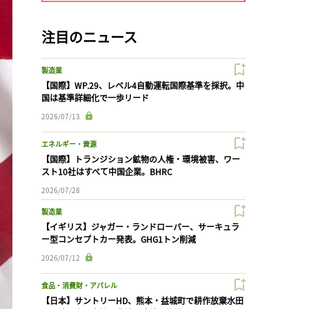
注目のニュース
製造業
【国際】WP.29、レベル4自動運転国際基準を採択。中
国は基準詳細化で一歩リード
2026/07/13
エネルギー・資源
【国際】トランジション鉱物の人権・環境被害、ワー
スト10社はすべて中国企業。BHRC
2026/07/28
製造業
【イギリス】ジャガー・ランドローバー、サーキュラ
ー型コンセプトカー発表。GHG1トン削減
2026/07/12
食品・消費財・アパレル
【日本】サントリーHD、熊本・益城町で耕作放棄水田