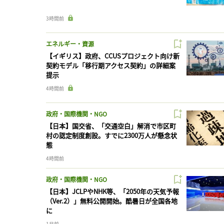
3時間前
エネルギー・資源
【イギリス】政府、CCUSプロジェクト向け新
契約モデル「移行期アクセス契約」の詳細案
提示
4時間前
政府・国際機関・NGO
【日本】国交省、「交通空白」解消で市区町
村の認定制度創設。すでに2300万人が懸念状
態
4時間前
政府・国際機関・NGO
【日本】JCLPやNHK等、「2050年の天気予報
（Ver.2）」無料公開開始。酷暑日が全国各地
に
1日前