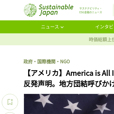
サステナビリティ・
ESG金融のニュース
ニュース
インタビ
時価総額上位
政府・国際機関・NGO
【アメリカ】America is
反発声明。地方団結呼びか