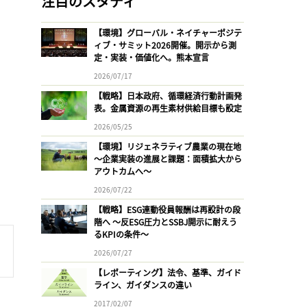
注目のスタディ
【環境】グローバル・ネイチャーポジテ
ィブ・サミット2026開催。開示から測
定・実装・価値化へ。熊本宣言
2026/07/17
【戦略】日本政府、循環経済行動計画発
表。金属資源の再生素材供給目標も設定
2026/05/25
【環境】リジェネラティブ農業の現在地
〜企業実装の進展と課題：面積拡大から
アウトカムへ〜
2026/07/22
【戦略】ESG連動役員報酬は再設計の段
階へ 〜反ESG圧力とSSBJ開示に耐えう
るKPIの条件〜
2026/07/27
【レポーティング】法令、基準、ガイド
ライン、ガイダンスの違い
2017/02/07