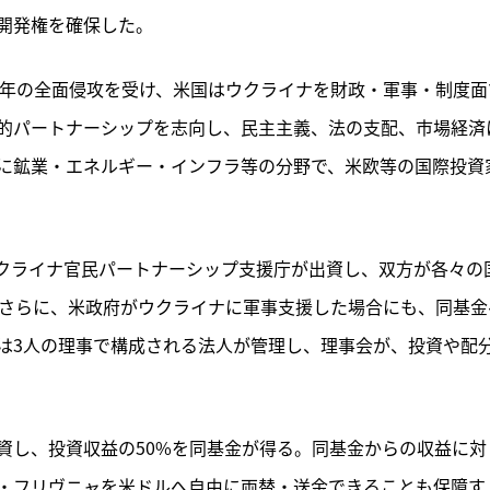
開発権を確保した。
2年の全面侵攻を受け、米国はウクライナを財政・軍事・制度面
的パートナーシップを志向し、民主主義、法の支配、市場経済
に鉱業・エネルギー・インフラ等の分野で、米欧等の国際投資
ウクライナ官民パートナーシップ支援庁が出資し、双方が各々の
。さらに、米政府がウクライナに軍事支援した場合にも、同基金
は3人の理事で構成される法人が管理し、理事会が、投資や配
資し、投資収益の50%を同基金が得る。同基金からの収益に対
・フリヴニャを米ドルへ自由に両替・送金できることも保障す