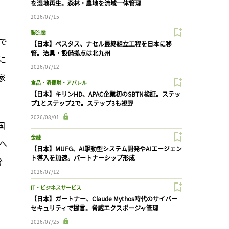
を湿地再生。森林・農地を流域一体管理
2026/07/15
製造業
で
【日本】ベスタス、ナセル最終組立工程を日本に移
管。治具・設備拠点は北九州
に
2026/07/12
家
食品・消費財・アパレル
【日本】キリンHD、APAC企業初のSBTN検証。ステッ
プ1とステップ2で。ステップ3も視野
2026/08/01
国
金融
へ
【日本】MUFG、AI駆動型システム開発やAIエージェン
ト導入を加速。パートナーシップ形成
分
2026/07/12
IT・ビジネスサービス
【日本】ガートナー、Claude Mythos時代のサイバー
セキュリティで提言。脅威エクスポージャ管理
2026/07/25