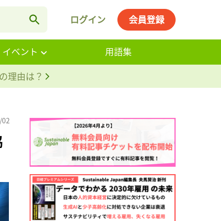
ログイン
会員登録
・イベント
用語集
。その理由は？
/02
協