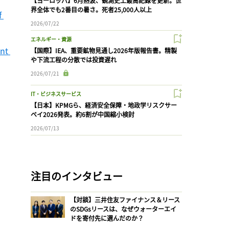
【ヨーロッパ】6月熱波、観測史上最高記録を更新。世
界全体でも2番目の暑さ。死者25,000人以上
 
2026/07/22
エネルギー・資源
nt 
【国際】IEA、重要鉱物見通し2026年版報告書。精製
や下流工程の分散では投資遅れ
2026/07/21
IT・ビジネスサービス
【日本】KPMGら、経済安全保障・地政学リスクサー
ベイ2026発表。約6割が中国縮小検討
2026/07/13
注目のインタビュー
【対談】三井住友ファイナンス＆リース
のSDGsリースは、なぜウォーターエイ
ドを寄付先に選んだのか？