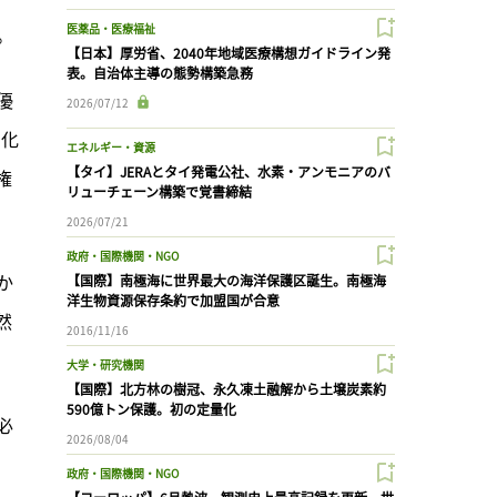
医薬品・医療福祉
。
【日本】厚労省、2040年地域医療構想ガイドライン発
表。自治体主導の態勢構築急務
優
2026/07/12
、化
エネルギー・資源
【タイ】JERAとタイ発電公社、水素・アンモニアのバ
権
リューチェーン構築で覚書締結
2026/07/21
政府・国際機関・NGO
か
【国際】南極海に世界最大の海洋保護区誕生。南極海
洋生物資源保存条約で加盟国が合意
然
2016/11/16
大学・研究機関
【国際】北方林の樹冠、永久凍土融解から土壌炭素約
590億トン保護。初の定量化
必
2026/08/04
政府・国際機関・NGO