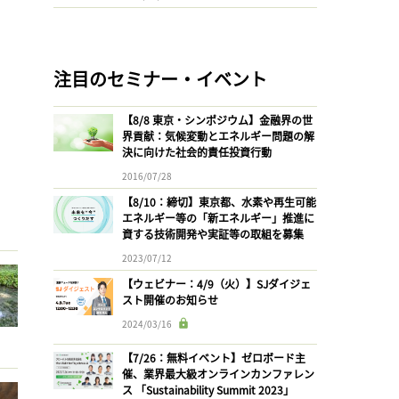
注目のセミナー・イベント
【8/8 東京・シンポジウム】金融界の世
界貢献：気候変動とエネルギー問題の解
決に向けた社会的責任投資行動
2016/07/28
【8/10：締切】東京都、水素や再生可能
エネルギー等の「新エネルギー」推進に
資する技術開発や実証等の取組を募集
2023/07/12
【ウェビナー：4/9（火）】SJダイジェ
スト開催のお知らせ
2024/03/16
【7/26：無料イベント】ゼロボード主
催、業界最大級オンラインカンファレン
ス 「Sustainability Summit 2023」