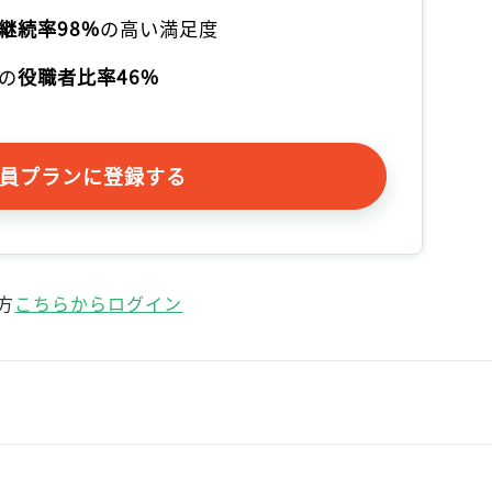
継続率98%
の高い満足度
の
役職者比率46%
員プランに登録する
方
こちらからログイン