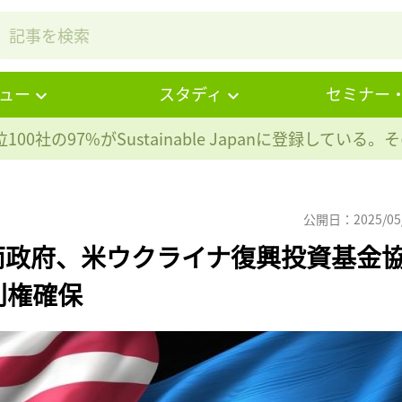
ュー
スタディ
セミナー
100社の97%が
Sustainable Japanに登録している
公開日：2025/05
両政府、米ウクライナ復興投資基金
利権確保