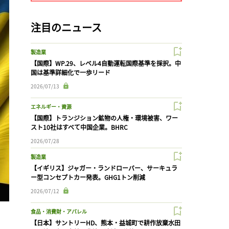
注目のニュース
製造業
【国際】WP.29、レベル4自動運転国際基準を採択。中
国は基準詳細化で一歩リード
2026/07/13
エネルギー・資源
【国際】トランジション鉱物の人権・環境被害、ワー
スト10社はすべて中国企業。BHRC
2026/07/28
製造業
【イギリス】ジャガー・ランドローバー、サーキュラ
ー型コンセプトカー発表。GHG1トン削減
2026/07/12
食品・消費財・アパレル
【日本】サントリーHD、熊本・益城町で耕作放棄水田