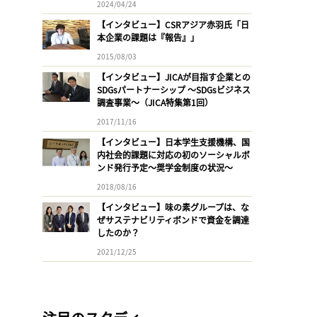
2024/04/24
【インタビュー】CSRアジア赤羽氏「日
本企業の課題は『報告』」
2015/08/03
【インタビュー】JICAが目指す企業との
SDGsパートナーシップ 〜SDGsビジネス
調査事業〜（JICA特集第1回）
2017/11/16
【インタビュー】日本学生支援機構、国
内社会的課題に対応の初のソーシャルボ
ンド発行予定〜奨学金制度の状況〜
2018/08/16
【インタビュー】味の素グループは、な
ぜサステナビリティボンドで資金を調達
したのか？
2021/12/25