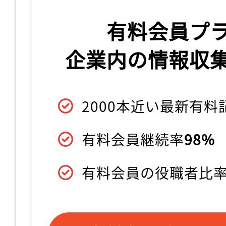
有料会員プ
企業内の情報収
2000本近い最新有
有料会員継続率
98%
有料会員の役職者比