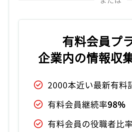
有料会員プ
企業内の情報収
2000本近い最新有
有料会員継続率
98%
有料会員の役職者比