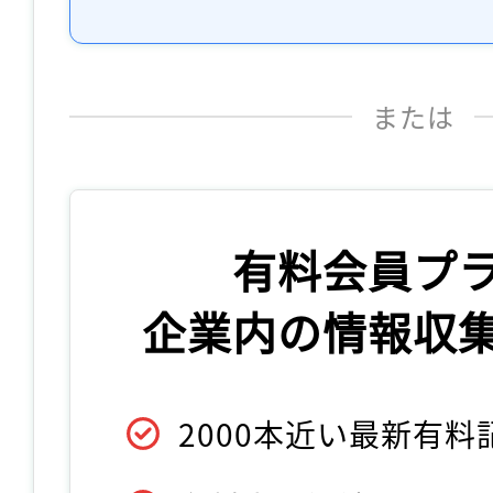
または
有料会員プ
企業内の情報収
2000本近い最新有