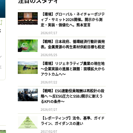
注目のスタディ
【環境】グローバル・ネイチャーポジテ
ィブ・サミット2026開催。開示から測
定・実装・価値化へ。熊本宣言
メ
2026/07/17
【戦略】日本政府、循環経済行動計画発
表。金属資源の再生素材供給目標も設定
2026/05/25
ン
【環境】リジェネラティブ農業の現在地
エ
〜企業実装の進展と課題：面積拡大から
用
アウトカムへ〜
2026/07/22
【戦略】ESG連動役員報酬は再設計の段
階へ 〜反ESG圧力とSSBJ開示に耐えう
るKPIの条件〜
2026/07/27
【レポーティング】法令、基準、ガイド
ライン、ガイダンスの違い
2017/02/07