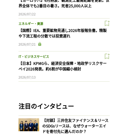
【ヨーロッパ】6月熱波、観測史上最高記録を更新。世
界全体でも2番目の暑さ。死者25,000人以上
2026/07/22
エネルギー・資源
【国際】IEA、重要鉱物見通し2026年版報告書。精製
や下流工程の分散では投資遅れ
2026/07/21
IT・ビジネスサービス
【日本】KPMGら、経済安全保障・地政学リスクサー
ベイ2026発表。約6割が中国縮小検討
2026/07/13
注目のインタビュー
【対談】三井住友ファイナンス＆リース
のSDGsリースは、なぜウォーターエイ
ドを寄付先に選んだのか？