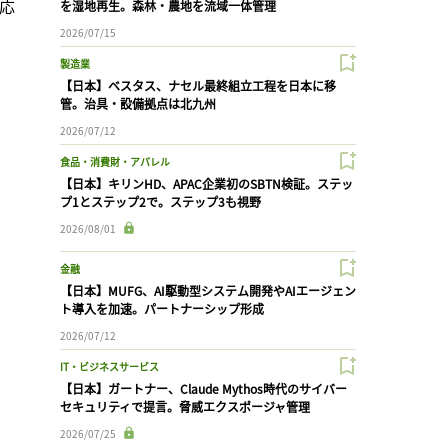
応
を湿地再生。森林・農地を流域一体管理
2026/07/15
製造業
【日本】ベスタス、ナセル最終組立工程を日本に移
管。治具・設備拠点は北九州
2026/07/12
食品・消費財・アパレル
【日本】キリンHD、APAC企業初のSBTN検証。ステッ
プ1とステップ2で。ステップ3も視野
2026/08/01
金融
【日本】MUFG、AI駆動型システム開発やAIエージェン
ト導入を加速。パートナーシップ形成
2026/07/12
IT・ビジネスサービス
【日本】ガートナー、Claude Mythos時代のサイバー
セキュリティで提言。脅威エクスポージャ管理
2026/07/25