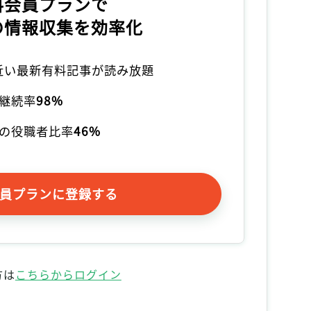
料会員プランで
の情報収集を効率化
本近い最新有料記事が読み放題
継続率
98%
の役職者比率
46%
員プランに登録する
方は
こちらからログイン