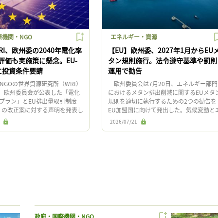
機関・NGO
エネルギー・資源
RI、欧州委の2040年電化率
【EU】欧州委、2027年1月からEU
標評価も実施策に懸念。EU-
タン規則施行。法令遵守基準や罰則
長に投資条件要請
運用で勧告
GOの世界資源研究所（WRI）
欧州委員会は7月20日、エネルギー部門
日、欧州委員会が公表した「電化
におけるメタン排出削減に関するEUメタ
プラン」とEU排出量取引制度
規則を適切に執行するための2つの勧告を
TS）の改正案に対する声明を発表し
EU加盟国に向けて発出した。気候変動と
進はEUの競争力、エネルギー安
ネルギー安全保障の双方の観点から、実
2026/07/21
の脱 […]
的かつ効率的で費用対効果 […]
政府・国際機関・NGO