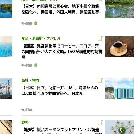
【日本】内閣官房と国交省、地下水保全政策
を強化へ。需要増、外国人利用、気候変動等
9時間前
食品・消費財・アパレル
【国際】異常気象等でコーヒー、ココア、茶
の国際価格が大きく変動。FAOが構造的対処提
唱
9時間前
商社・物流
【日本】日立、商船三井、JAL、海洋からの
CO2直接回収で共同実証へ。日本初
9時間前
戦略
【戦略】製品カーボンフットプリントは調達