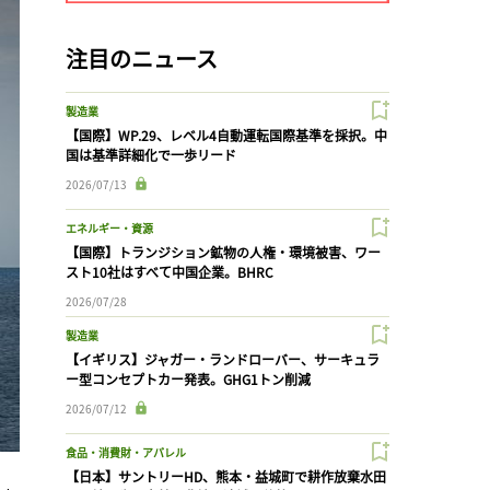
注目のニュース
製造業
【国際】WP.29、レベル4自動運転国際基準を採択。中
国は基準詳細化で一歩リード
2026/07/13
エネルギー・資源
【国際】トランジション鉱物の人権・環境被害、ワー
スト10社はすべて中国企業。BHRC
2026/07/28
製造業
【イギリス】ジャガー・ランドローバー、サーキュラ
ー型コンセプトカー発表。GHG1トン削減
2026/07/12
食品・消費財・アパレル
【日本】サントリーHD、熊本・益城町で耕作放棄水田