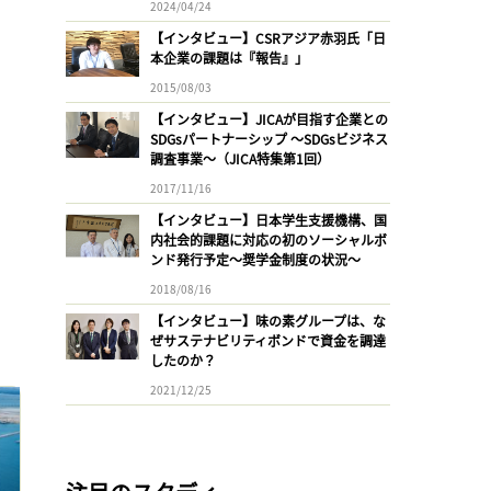
2024/04/24
【インタビュー】CSRアジア赤羽氏「日
本企業の課題は『報告』」
2015/08/03
【インタビュー】JICAが目指す企業との
SDGsパートナーシップ 〜SDGsビジネス
調査事業〜（JICA特集第1回）
2017/11/16
【インタビュー】日本学生支援機構、国
内社会的課題に対応の初のソーシャルボ
ンド発行予定〜奨学金制度の状況〜
2018/08/16
【インタビュー】味の素グループは、な
ぜサステナビリティボンドで資金を調達
したのか？
2021/12/25