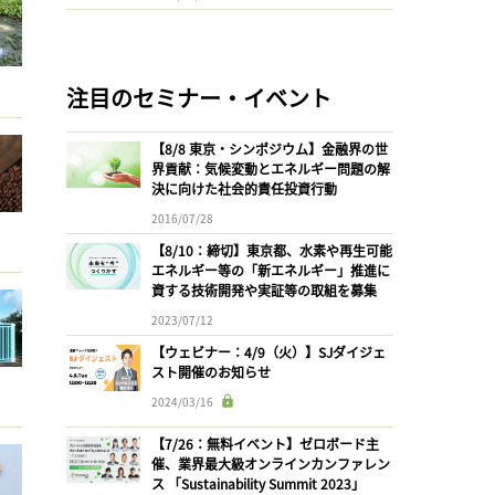
注目のセミナー・イベント
【8/8 東京・シンポジウム】金融界の世
界貢献：気候変動とエネルギー問題の解
決に向けた社会的責任投資行動
2016/07/28
【8/10：締切】東京都、水素や再生可能
エネルギー等の「新エネルギー」推進に
資する技術開発や実証等の取組を募集
2023/07/12
【ウェビナー：4/9（火）】SJダイジェ
スト開催のお知らせ
2024/03/16
【7/26：無料イベント】ゼロボード主
催、業界最大級オンラインカンファレン
ス 「Sustainability Summit 2023」