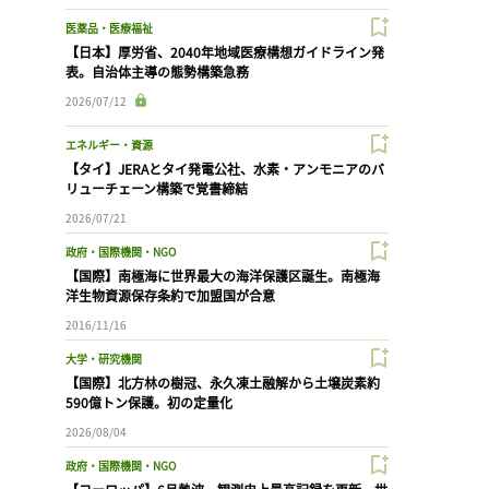
医薬品・医療福祉
【日本】厚労省、2040年地域医療構想ガイドライン発
表。自治体主導の態勢構築急務
2026/07/12
エネルギー・資源
【タイ】JERAとタイ発電公社、水素・アンモニアのバ
リューチェーン構築で覚書締結
2026/07/21
政府・国際機関・NGO
【国際】南極海に世界最大の海洋保護区誕生。南極海
洋生物資源保存条約で加盟国が合意
2016/11/16
大学・研究機関
【国際】北方林の樹冠、永久凍土融解から土壌炭素約
590億トン保護。初の定量化
2026/08/04
政府・国際機関・NGO