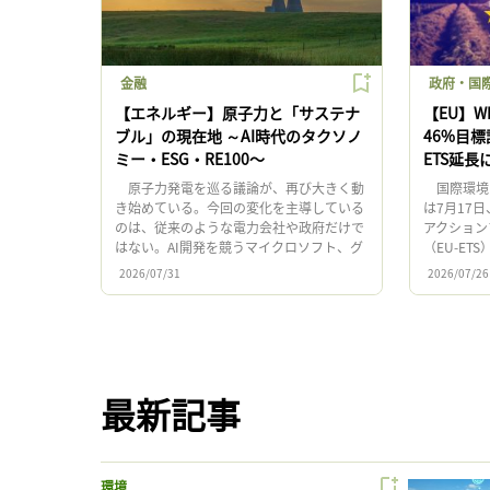
金融
政府・国際
【エネルギー】原子力と「サステナ
【EU】W
ブル」の現在地 ～AI時代のタクソノ
46%目
ミー・ESG・RE100〜
ETS延
原子力発電を巡る議論が、再び大きく動
国際環境N
き始めている。今回の変化を主導している
は7月17
のは、従来のような電力会社や政府だけで
アクション
はない。AI開発を競うマイクロソフト、グ
（EU-E
ーグル、アマゾン、メタ・プラットフォー
た。電化促
2026/07/31
2026/07/26
ムズ等の大手テクノロジー企業 […]
全保障、産業
最新記事
環境