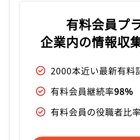
有料会員プ
企業内の情報収
2000本近い最新有
有料会員継続率
98%
有料会員の役職者比