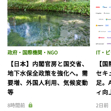
政府・国際機関・NGO
IT・
【日本】内閣官房と国交省、
【国
地下水保全政策を強化へ。需
セキ
要増、外国人利用、気候変動
足。
等
ィ向
8時間前
2日前