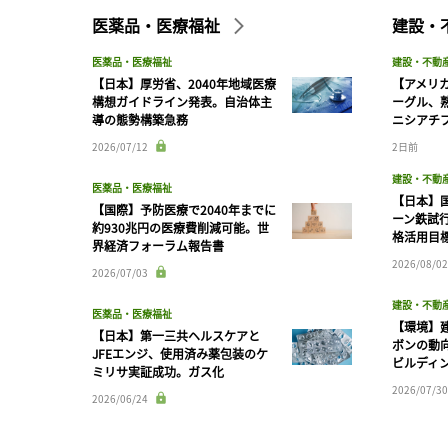
医薬品・医療福祉
建設・
医薬品・医療福祉
建設・不動
【日本】厚労省、2040年地域医療
【アメリ
構想ガイドライン発表。自治体主
ーグル、
導の態勢構築急務
ニシアチ
2026/07/12
2日前
建設・不動
医薬品・医療福祉
【日本】
【国際】予防医療で2040年までに
ーン鉄試行
約930兆円の医療費削減可能。世
格活用目
界経済フォーラム報告書
2026/08/02
2026/07/03
建設・不動
医薬品・医療福祉
【環境】
【日本】第一三共ヘルスケアと
ボンの動
JFEエンジ、使用済み薬包装のケ
ビルディ
ミリサ実証成功。ガス化
2026/07/30
2026/06/24