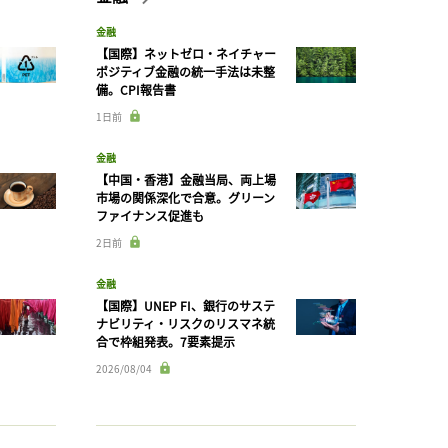
金融
【国際】ネットゼロ・ネイチャー
ポジティブ金融の統一手法は未整
備。CPI報告書
1日前
金融
【中国・香港】金融当局、両上場
市場の関係深化で合意。グリーン
ファイナンス促進も
2日前
金融
【国際】UNEP FI、銀行のサステ
ナビリティ・リスクのリスマネ統
合で枠組発表。7要素提示
2026/08/04