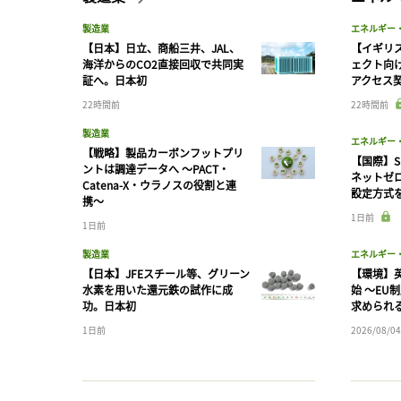
製造業
エネルギー
【日本】日立、商船三井、JAL、
【イギリス
海洋からのCO2直接回収で共同実
ェクト向
証へ。日本初
アクセス
22時間前
22時間前
製造業
エネルギー
【戦略】製品カーボンフットプリ
【国際】S
ントは調達データへ 〜PACT・
ネットゼ
Catena-X・ウラノスの役割と連
設定方式
携〜
1日前
1日前
製造業
エネルギー
【日本】JFEスチール等、グリーン
【環境】英
水素を用いた還元鉄の試作に成
始 〜EU
功。日本初
求められ
1日前
2026/08/04