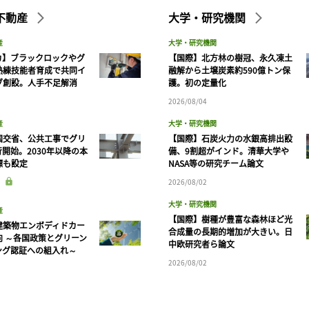
不動産
大学・研究機関
産
大学・研究機関
カ】ブラックロックやグ
【国際】北方林の樹冠、永久凍土
熟練技能者育成で共同イ
融解から土壌炭素約590億トン保
ブ創設。人手不足解消
護。初の定量化
2026/08/04
産
大学・研究機関
国交省、公共工事でグリ
【国際】石炭火力の水銀高排出設
開始。2030年以降の本
備、9割超がインド。清華大学や
標も設定
NASA等の研究チーム論文
2026/08/02
大学・研究機関
産
【国際】樹種が豊富な森林ほど光
建築物エンボディドカー
合成量の長期的増加が大きい。日
向 ～各国政策とグリーン
中欧研究者ら論文
ング認証への組入れ～
2026/08/02