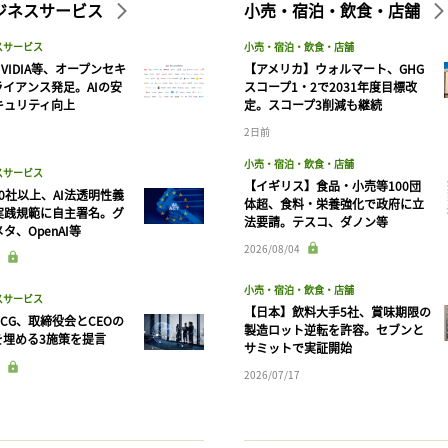
ビジネスサービス
小売・宿泊・飲食・店舗
スサービス
小売・宿泊・飲食・店舗
VIDIA等、オープンセキ
【アメリカ】ウォルマート、GHG
ライアンス発足。AIの安
スコープ1・2で2031年度目標改
キュリティ向上
定。スコープ3削減も継続
2日前
小売・宿泊・飲食・店舗
スサービス
【イギリス】食品・小売等100団
90社以上、AI法透明性義
体超、食料・栄養強化で政府に立
実践規範に自主署名。グ
法要請。テスコ、ダノン等
タ、OpenAI等
記事をお気に入りに保存するには
2026/08/04
ログインが必要です
小売・宿泊・飲食・店舗
スサービス
【日本】飲料大手5社、賞味期限の
CG、取締役会とCEOの
製造ロット逆転を許容。セブンと
ログイン
会員登録
を埋める3施策を提言
サミットで実証開始
2026/07/17