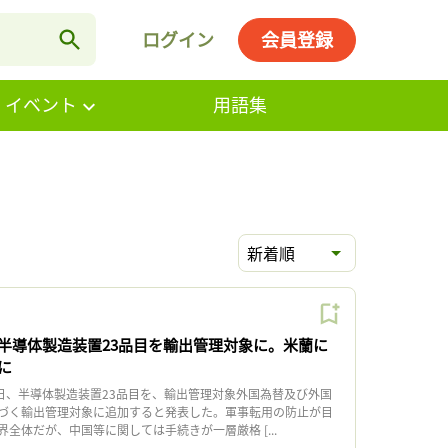
ログイン
会員登録
・イベント
用語集
新着順
半導体製造装置23品目を輸出管理対象に。米蘭に
に
日、半導体製造装置23品目を、輸出管理対象外国為替及び外国
づく輸出管理対象に追加すると発表した。軍事転用の防止が目
全体だが、中国等に関しては手続きが一層厳格 [...