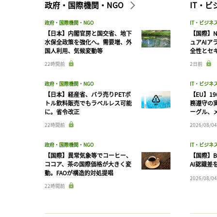
政府・国際機関・NGO
IT・
政府・国際機関・NGO
IT・ビジネ
【日本】内閣官房と国交省、地下
【国際】N
水保全政策を強化へ。需要増、外
ュアAIア
国人利用、気候変動等
全性とセ
22時間前
2日前
政府・国際機関・NGO
IT・ビジネ
【日本】経産省、バラ売りPETボ
【EU】1
トル飲料販売でもラベルレス可能
務遵守の
に。省令改正
ーグル、メ
22時間前
2026/08/04
政府・国際機関・NGO
IT・ビジネ
【国際】異常気象等でコーヒー、
【国際】B
ココア、茶の国際価格が大きく変
AI認識差
動。FAOが構造的対処提唱
2026/08/04
22時間前