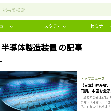
ュー
スタディ
セミナー
# 半導体製造装置 の記事
件
トップニュース
【日本】経産省、
同調。中国を念頭
経済産業省は3月31
貿易法（外為法）に基
的。対象の仕向地は世界