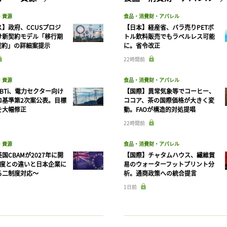
・資源
食品・消費財・アパレル
】政府、CCUSプロジ
【日本】経産省、バラ売りPETボ
け新契約モデル「移行期
トル飲料販売でもラベルレス可能
契約」の詳細案提示
に。省令改正
22時間前
・資源
食品・消費財・アパレル
BTi、電力セクター向け
【国際】異常気象等でコーヒー、
ロ基準第2次案公表。目標
ココア、茶の国際価格が大きく変
を大幅修正
動。FAOが構造的対処提唱
22時間前
・資源
食品・消費財・アパレル
国CBAMが2027年に開
【国際】チャタムハウス、繊維貿
制度との違いと日本企業に
易のウォーターフットプリント分
る二制度対応〜
析。通商政策への統合提言
1日前