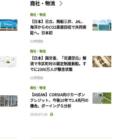
商社・物流
商社・物流
【日本】日立、商船三井、JAL、
海洋からのCO2直接回収で共同実
証へ。日本初
22時間前
商社・物流
【日本】国交省、「交通空白」解
消で市区町村の認定制度創設。す
でに2300万人が懸念状態
22時間前
商社・物流
【ASEAN】CORSIA向けカーボン
クレジット、今後10年で1.4兆円の
機会。ボーイングら分析
2026/07/30