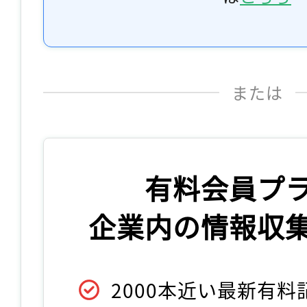
または
有料会員プ
企業内の情報収
2000本近い最新有