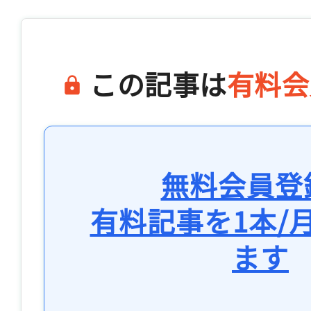
この記事は
有料会
無料会員登
有料記事を1本/
ます